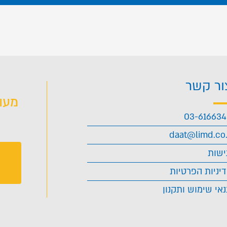
ור קשר
מעו
03-61663
daat@limd.co.
ישות
יניות הפרטיות
אי שימוש ותקנון