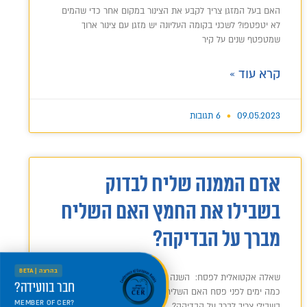
האם בעל המזגן צריך לקבע את הצינור במקום אחר כדי שהמים
לא יטפטפו? לשכני בקומה העליונה יש מזגן עם צינור ארוך
שמטפטף שנים על קיר
קרא עוד »
09.05.2023
6 תגובות
אדם הממנה שליח לבדוק
בשבילו את החמץ האם השליח
מברך על הבדיקה?
בהרצה | BETA
שאלה אקטואלית לפסח: השנה ניאלץ לנסוע להורים לפסח כבר
חבר בוועידה?
כמה ימים לפני פסח האם השליח שאמנה לבדוק את החמץ
MEMBER OF CER?
בשבילי צריך לברך על הבדיקה?