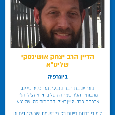
הדיין הרב יצחק אושינסקי
שליט"א
ביוגרפיה
בוגר ישיבת חברון, גבעת מרדכי, ירושלים.
מרבותיו: הג"ר שמחה זיסל ברוידא זצ"ל, הג"ר
אברהם פרבשטיין זצ"ל והג"ר דוד כהן שליט"א.
לימודי רבנות דיינות בכולל "נשמת ישראל", בית וגן