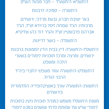
ה'תשנ"א-ה'תשע"ד – חבר מפעל הש"ס
ה'תשנ"ה – סמיכה לרבנות
בוגר ישיבת חברון, גבעת מרדכי, ירושלים.
מרבותיו: הג"ר שמחה זיסל ברוידא זצ"ל, הג"ר
אברהם פרבשטיין זצ"ל והג"ר דוד כהן שליט"א.
ה'תשס"ה – כושר לדיינות.
ה'תשס"ז-ה'תשע"ה דיין בבית הדין לממונות ברבנות
ירושלים, ומרצה ומרכז תוכניות לימודים בשערי
הלכה ומשפט.
ה'תשס"ט-ה'תשע"ה עוזר משפטי לחברי ביה"ד
הרבני הגדול.
ה'תשע"ג-התשע"ה עורך באנציקלופדיה התלמודית
בירושלים
משנת ה'תשס"ז משמש כמנהל תוכנית גיטין בתוכנית
לימודי שו"ע של עמותת פרחי שושנים במכון לימודי