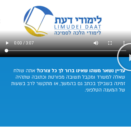
עדיין נשאר משהו שאינו ברור לך כל צורכו?
אתה שולח
שאלה למשרד ומקבל תשובה מפורטת וכתובה שתהיה
זמינה בשבילך בכתב גם בהמשך, או מתקשר לרב בשעות
של המענה הטלפוני.