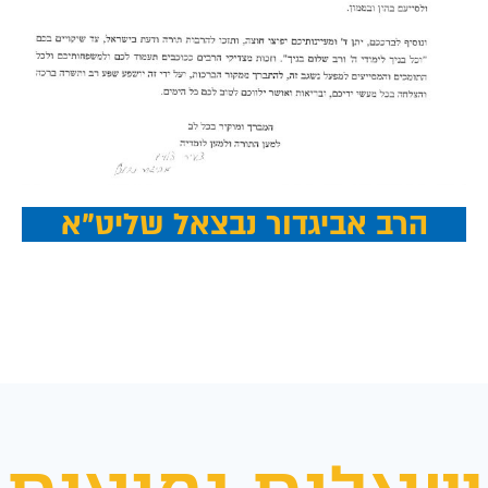
הרב אביגדור נבצאל שליט"א