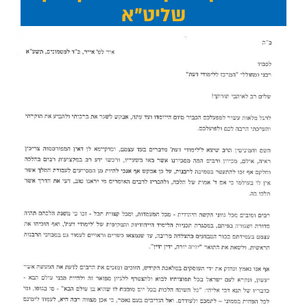
שליט"א