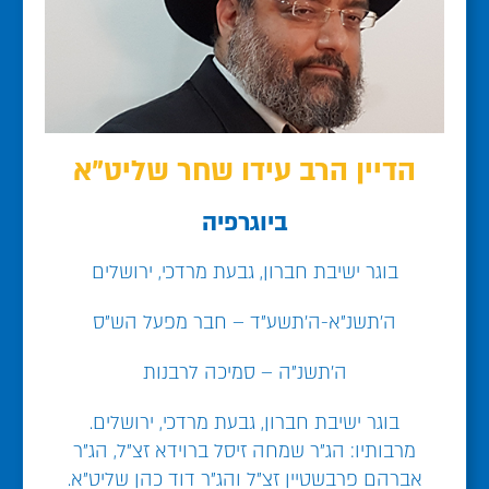
הדיין הרב עידו שחר שליט"א
ביוגרפיה
בוגר ישיבת חברון, גבעת מרדכי, ירושלים
ה'תשנ"א-ה'תשע"ד – חבר מפעל הש"ס
ה'תשנ"ה – סמיכה לרבנות
בוגר ישיבת חברון, גבעת מרדכי, ירושלים.
מרבותיו: הג"ר שמחה זיסל ברוידא זצ"ל, הג"ר
אברהם פרבשטיין זצ"ל והג"ר דוד כהן שליט"א.