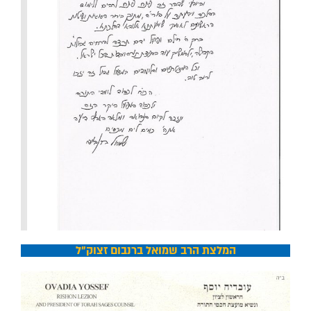
המלצת הרב שמואל ברנבום זצוק"ל