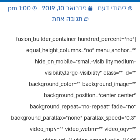
לימודי דעת
פברואר 10, 2019
1:00 pm
תגובה אחת
[fusion_builder_container hundred_percent="no"
equal_height_columns="no" menu_anchor=""
hide_on_mobile="small-visibility,medium-
visibility,large-visibility" class="" id=""
background_color="" background_image=""
background_position="center center"
background_repeat="no-repeat" fade="no"
background_parallax="none" parallax_speed="0.3"
video_mp4="" video_webm="" video_ogv=""