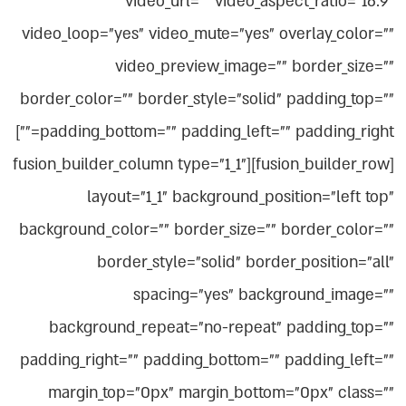
video_url="" video_aspect_ratio="16:9"
video_loop="yes" video_mute="yes" overlay_color=""
video_preview_image="" border_size=""
border_color="" border_style="solid" padding_top=""
padding_bottom="" padding_left="" padding_right=""]
[fusion_builder_row][fusion_builder_column type="1_1"
layout="1_1" background_position="left top"
background_color="" border_size="" border_color=""
border_style="solid" border_position="all"
spacing="yes" background_image=""
background_repeat="no-repeat" padding_top=""
padding_right="" padding_bottom="" padding_left=""
margin_top="0px" margin_bottom="0px" class=""