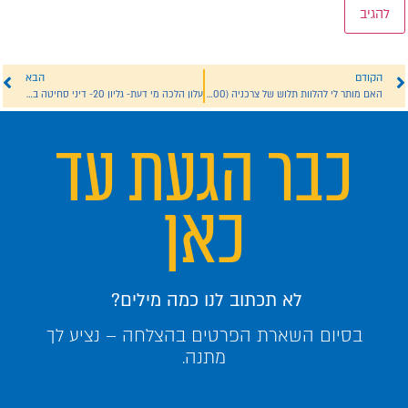
הקודם
הבא
האם מותר לי להלוות תלוש של צרכניה (100 ש"ח) תמורת מזומן (100 ש"ח)?
עלון הלכה מי דעת- גליון 20- דיני סחיטה בשבת
כבר הגעת עד
כאן
לא תכתוב לנו כמה מילים?
בסיום השארת הפרטים בהצלחה – נציע לך
מתנה.