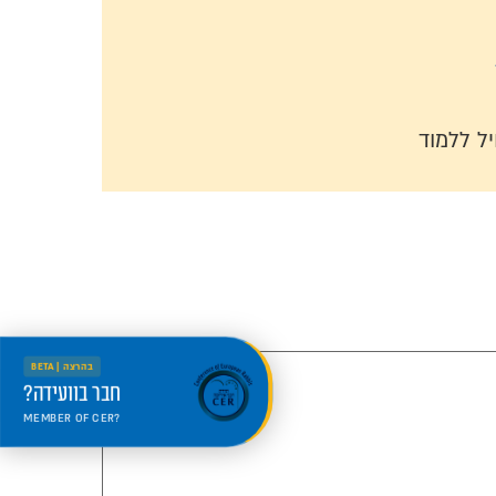
ל ללמוד
בהרצה | BETA
חבר בוועידה?
MEMBER OF CER?
היכנס למרחב החדש
Welcome to the new portal