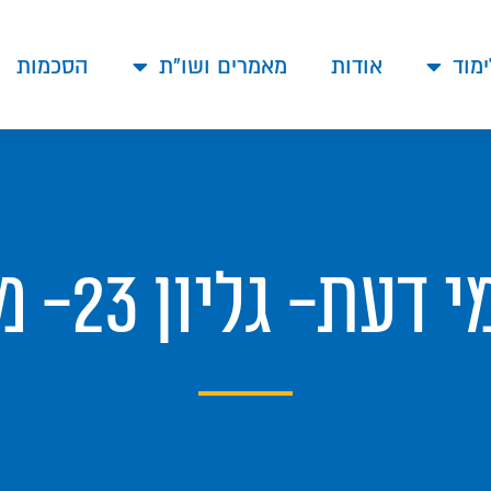
ימוד
אודות
מאמרים ושו"ת
הסכמות
גליון 23- מלאכת זורע