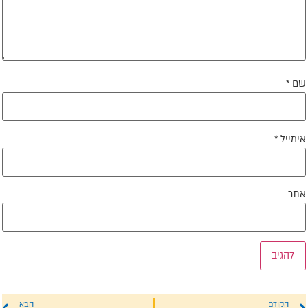
ם
*
ימייל
*
תר
הקודם
הבא