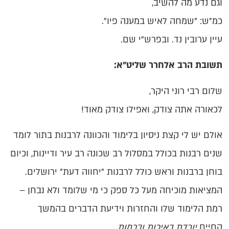
וגם נדע מה להשיב,
כמ"ש: "שמחה לאיש במענה פיו".
עיין ערובין נד. ובפרש"י שם.
תשובת הרב אלחרר שליט"א:
שלום רבי רוני היקר,
לכאורה אתה צודק, ואפילו צודק מאוד!
אולם יש לי קצת ניסיון בלימוד והכוונה לרבנות בתור לומד
שנים רבנות בכולל במסלול רב שכונה רב עיר ודיינות, וכיום
בוחן ברבנות וראש כולל לרבנות "יחווה דעת" ירושלים.
המציאות מוכיחה מעל כל ספק כי מי שלומד ולא נבחן –
רמת הלימוד שלו והחזרות וידיעת הדברים בהמשך
החיים
יורדת באיכות ובכמות
.