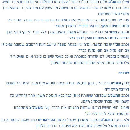
אילו
הרמב"ם
(פ"ח מברכות ה"ב) כתב "ועל השמן בתחלה הוא מברך בורא פרי העץ,
מה דברים אמורים שהיה חושש בגרונו ושתה מן השמן עם מי השלקות וכיוצא בהן
הרי נהנה בשתייתו,
בל אם שתה השמן לבדו או שלא היה חושש בגרונו מברך עליו שהכל, שהרי לא
הנה בטעם השמן". מבואר בדבריו שמברך שהכל.
הקשה
הטור
על דבריו הרי בגמרא משמע שאינו מברך כלל שהרי אזוקי מזקי ולכן
סכים לדעת הראשונים שאין לברך כלל.
כתב
הב"י
שיפה הקשה. ומ"מ עיין בכסף משנה שיישב דעת הרמב"ם שסובר שאפילו
ם הוא מזיק אם הוא נהנה מברך.
ונפק"מ בזמנינו למי שחולה בסוכרת ואוכל מאכל שיש בו סוכר או מי שאסור לו
לכוהול ושותה שי"א שמברך למרות שבסוף מזיקו.]
הלכה
סק
השו"ע
(ר"ב ס"ד) שמן זית, אם שתאו כמות שהוא אינו מברך עליו כלל, משום
אזוקי מזיק ליה.
כתב
המשנ"ב
שמדובר ששותה אותו לבד בלא תוספת משהו אחר להחליש כח
שמן אינו מברך שבכה"ג מזיקו.
אפילו הוא חושש בגרונו שנהנה מהשמן אינו מברך. [ועי'
בשעה"צ
שהסכמת
פוסקים שלא לברך עליו כלל
לא כדעת
הרמב"ם
הסובר שמברך שהכל ואמנם
הכף החיים
כתב שטוב לפטור אותו
ברכת שהכל על מאכל אחר ואם א"א שיהרהר הברכה בליבו].