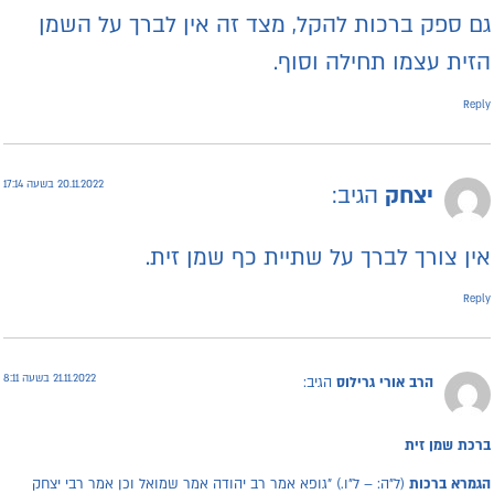
ם ספק ברכות להקל, מצד זה אין לברך על השמן
זית עצמו תחילה וסוף.
Repl
20.11.2022 בשעה 17:14
יצחק
הגיב:
ין צורך לברך על שתיית כף שמן זית.
Repl
21.11.2022 בשעה 8:11
הרב אורי גרילוס
הגיב:
רכת שמן זית
גמרא ברכות
(ל"ה: – ל"ו.) "גופא אמר רב יהודה אמר שמואל וכן אמר רבי יצחק