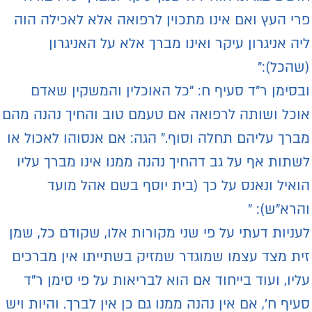
רי העץ ואם אינו מתכוין לרפואה אלא לאכילה הוה
יה אניגרון עיקר ואינו מברך אלא על האניגרון
שהכל):"
בסימן ר"ד סעיף ח: "כל האוכלין והמשקין שאדם
וכל ושותה לרפואה אם טעמם טוב והחיך נהנה מהם
ברך עליהם תחלה וסוף." הגה: אם אנסוהו לאכול או
שתות אף על גב דהחיך נהנה ממנו אינו מברך עליו
ואיל ונאנס על כך (בית יוסף בשם אהל מועד
הרא"ש): "
עניות דעתי על פי שני מקורות אלו, שקודם כל, שמן
ית מצד עצמו שמוגדר שמזיק בשתייתו אין מברכים
ליו, ועוד בייחוד אם הוא לבריאות על פי סימן ר"ד
עיף ח', אם אין נהנה ממנו גם כן אין לברך. והיות ויש