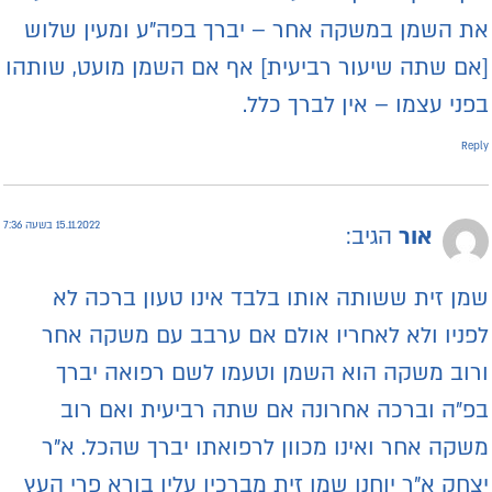
ת השמן במשקה אחר – יברך בפה"ע ומעין שלוש
אם שתה שיעור רביעית] אף אם השמן מועט, שותהו
פני עצמו – אין לברך כלל.
Repl
15.11.2022 בשעה 7:36
אור
הגיב:
מן זית ששותה אותו בלבד אינו טעון ברכה לא
פניו ולא לאחריו אולם אם ערבב עם משקה אחר
רוב משקה הוא השמן וטעמו לשם רפואה יברך
פ״ה וברכה אחרונה אם שתה רביעית ואם רוב
שקה אחר ואינו מכוון לרפואתו יברך שהכל. א"ר
צחק א"ר יוחנן שמן זית מברכין עליו בורא פרי העץ