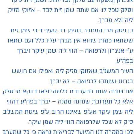
סלק טפל לו. אם שתה שמן זית לבד – אזוקי מזיק
יה ולא מברך.
ן פסק מרן המחבר בסימן רב סעיף ד כי שמן זית
שתאו כמות שהוא אין מברך עליו כלל ועם שתאו
"י אניגרון ולרפואה – הווי ליה שמן עיקר ויברך
פה"ע.
עיר המשנ"ב שאזוקי מזיק ליה ואפילו אם חושש
גרונו ושותהו לרפואה – לא יברך.
ם שותה אותו בתערובת כלשהי ולאו דווקא מי סלק
לא כל תערובת שנהנה ממנה – יברך בפה"ע דהווי
יה שמן עיקר אע"פ שאיננו הרוב ע"פ שיטת המשנ"ב
"ק לא שכל שלרפואה הווי ליה שמן עיקר.
כן במקרה דנן המיועד לבריאות נראה כי כל שמערב