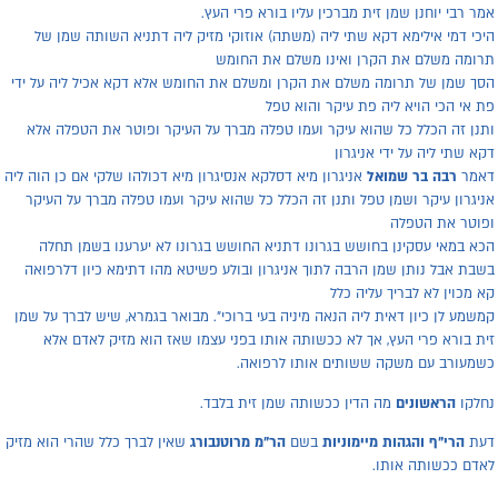
מר רבי יוחנן שמן זית מברכין עליו בורא פרי העץ.
יכי דמי אילימא דקא שתי ליה (משתה) אוזוקי מזיק ליה דתניא השותה שמן של
רומה משלם את הקרן ואינו משלם את החומש
סך שמן של תרומה משלם את הקרן ומשלם את החומש אלא דקא אכיל ליה על ידי
ת אי הכי הויא ליה פת עיקר והוא טפל
תנן זה הכלל כל שהוא עיקר ועמו טפלה מברך על העיקר ופוטר את הטפלה אלא
קא שתי ליה על ידי אניגרון
אמר
רבה בר שמואל
אניגרון מיא דסלקא אנסיגרון מיא דכולהו שלקי אם כן הוה ליה
ניגרון עיקר ושמן טפל ותנן זה הכלל כל שהוא עיקר ועמו טפלה מברך על העיקר
פוטר את הטפלה
כא במאי עסקינן בחושש בגרונו דתניא החושש בגרונו לא יערענו בשמן תחלה
שבת אבל נותן שמן הרבה לתוך אניגרון ובולע פשיטא מהו דתימא כיון דלרפואה
א מכוין לא לבריך עליה כלל
משמע לן כיון דאית ליה הנאה מיניה בעי ברוכי". מבואר בגמרא, שיש לברך על שמן
ית בורא פרי העץ, אך לא ככשותה אותו בפני עצמו שאז הוא מזיק לאדם אלא
שמעורב עם משקה ששותים אותו לרפואה.
חלקו
הראשונים
מה הדין ככשותה שמן זית בלבד.
עת
הרי"ף
והגהות מיימוניות
בשם
הר"מ מרוטנבורג
שאין לברך כלל שהרי הוא מזיק
אדם ככשותה אותו.