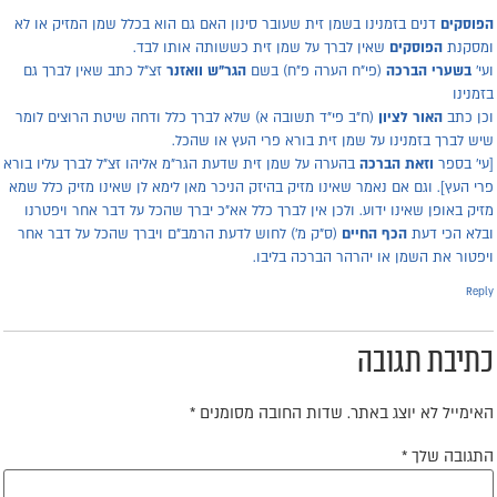
פוסקים
דנים בזמנינו בשמן זית שעובר סינון האם גם הוא בכלל שמן המזיק או לא
מסקנת
הפוסקים
שאין לברך על שמן זית כששותה אותו לבד.
עי'
בשערי הברכה
(פי"ח הערה פ"ח) בשם
הגר"ש וואזנר
זצ"ל כתב שאין לברך גם
זמנינו
כן כתב
האור לציון
(ח"ב פי"ד תשובה א) שלא לברך כלל ודחה שיטת הרוצים לומר
יש לברך בזמנינו על שמן זית בורא פרי העץ או שהכל.
עי' בספר
וזאת הברכה
בהערה על שמן זית שדעת הגר"מ אליהו זצ"ל לברך עליו בורא
רי העץ]. וגם אם נאמר שאינו מזיק בהיזק הניכר מאן לימא לן שאינו מזיק כלל שמא
זיק באופן שאינו ידוע. ולכן אין לברך כלל אא"כ יברך שהכל על דבר אחר ויפטרנו
בלא הכי דעת
הכף החיים
(ס"ק מ') לחוש לדעת הרמב"ם ויברך שהכל על דבר אחר
יפטור את השמן או יהרהר הברכה בליבו.
Repl
תיבת תגובה
אימייל לא יוצג באתר.
שדות החובה מסומנים
*
תגובה שלך
*