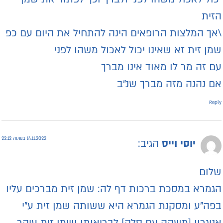
זית
אך המלצות הרופאים הינה להתחיל את היום עם כפ
מן זית זא שאינו יכול לאכול משהו לפני
ם זה מר לו מאוד אינו מברך
ם נהנה מזה מברך שנ"ב
Repl
14.11.2022 בשעה 22:12
יוסי וייס
הגיב:
לום
גמרא במסכת ברכות דף לה: שמן זית מברכים עליו
פה"ע ומסקנת הגמרא היא ששותה שמן זית ע"י
ניגרון [משקה עם סלק] לבריאותו ושמן זית עיקר