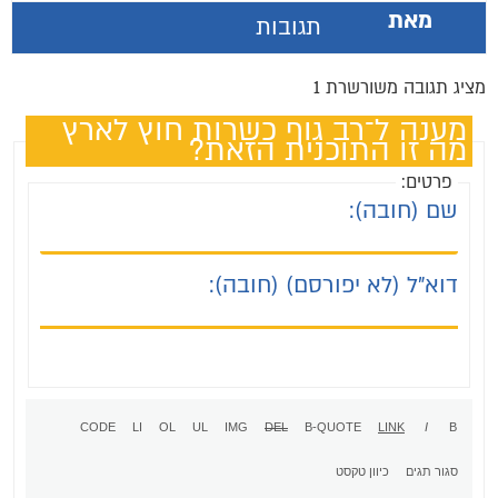
מאת
תגובות
מציג תגובה משורשרת 1
מענה ל־רב גוף כשרות חוץ לארץ
מה זו התוכנית הזאת?
פרטים:
שם (חובה):
דוא"ל (לא יפורסם) (חובה):