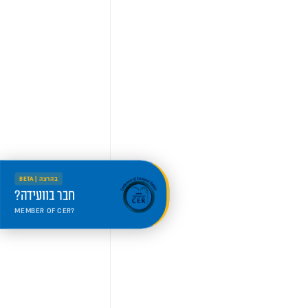
בהרצה | BETA
חבר בוועידה?
MEMBER OF CER?
היכנס למרחב החדש
Welcome to the new portal