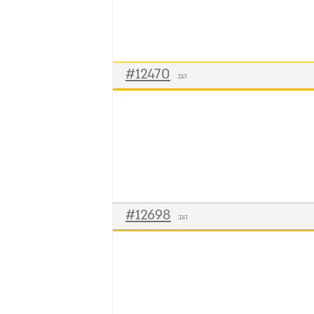
#12470
הגב
#12698
הגב