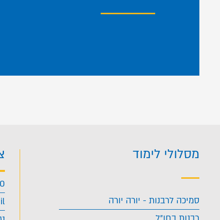
מסלולי לימוד
צ
40
סמיכה לרבנות - יורה יורה
il
רבנות בחו"ל
נג