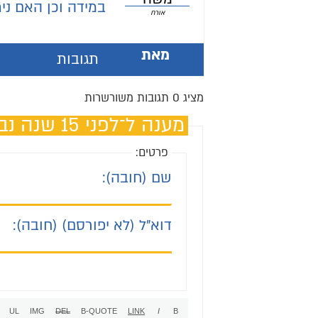
במידה וכן האם נ
אורח
מאת
תגובות
מציג 0 תגובות משורשרות
מענה ל־לפני 15 שנה נבחנתי ברבנות
פרטים:
שם (חובה):
דוא"ל (לא יפורסם) (חובה):