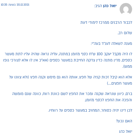
20.12.2021 בשעה 10:35
יואל כהן
הגיב:
כבוד הרבנים ממרכז לימודי דעת
לום רב,
ענה לשאלה לענ"ד בעה"י:
לו היה מקבל יעקב 100 ש"ח כסף מזומן במתנה, עליה נראה שהיה עליו לתת מעשר
ספים, מדין מתנה כדין צדקה החייבת במעשר כספים (אא"כ אין לו אלא לצורכי גופו
מש).
לא הוא קיבל זכות קניה של חפץ, אותה הוא גם מימש וקנה חפץ (ולא צוונו על
עשר חפצים….)
רם, כיוון שנראה שקנה ומכר את החפץ לשם כוונת רווח, כוונה שגם מומשה
הפכה את החפץ לכסף מזומן,
כן דינו יהיה כסוחר, המחויב במעשר כספים על רווחיו.
אם נכון?
ואל כהן