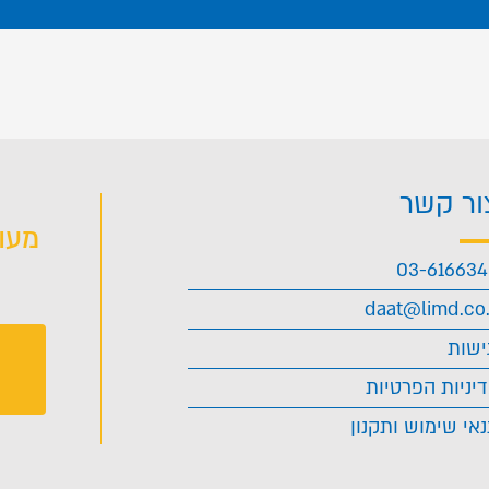
ור קשר
מעו
03-61663
daat@limd.co.
ישות
יניות הפרטיות
אי שימוש ותקנון