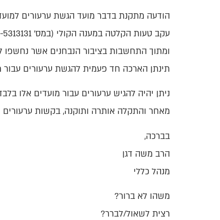
הודעה מתקנת בדבר מועד הגשת ערעורים למועדי
עקב טעות הקלטה במענה הקולי (במס' 02-5313131 שלוחה 6), בעניין זמני הגשת ערעורים למועדים ניסן תשע"ו ועד למועד ניסן תשע"ח,
ומתוך התחשבות בציבור הנבחנים אשר נחשפו ל
תינתן הארכה חד פעמית להגשת ערעורים עבור מ
ניתן יהיה להגיש ערעורים עבור מועדים אלו בלבד, עד 
מאחר והתקלה אותרה ותוקנה, בקשות ערעורים עב
בברכה,
הרב משה דגן
מנהל כללי
משהו לא ברור?
רצית לשאול/לברר?