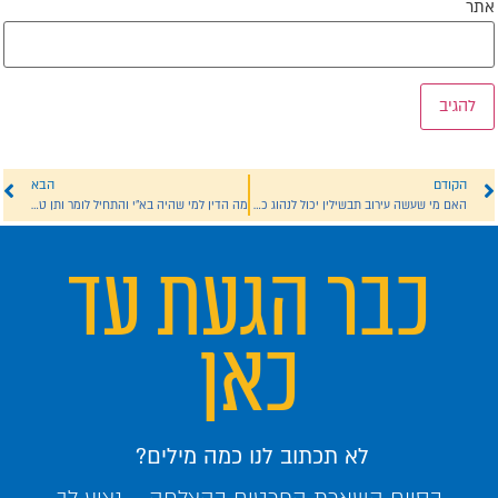
תר
הקודם
הבא
האם מי שעשה עירוב תבשילין יכול לנהוג כרגיל ולבשל לשבת וכדו' עד סמוך לשקיעה?
מה הדין למי שהיה בא"י והתחיל לומר ותן טל ומטר בז' בחשון, ועתה נוסע לחו"ל כיצד ינהג לענין הזכרה זו האם כבני א"י או כבני חו"ל?
כבר הגעת עד
כאן
לא תכתוב לנו כמה מילים?