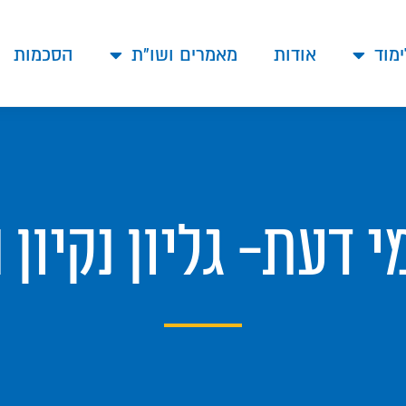
ימוד
אודות
מאמרים ושו"ת
הסכמות
י דעת- גליון נקיון