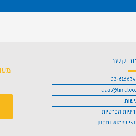
ור קשר
מעו
03-61663
daat@limd.co.
ישות
יניות הפרטיות
אי שימוש ותקנון