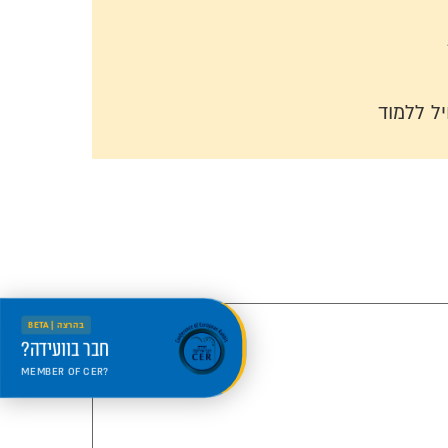
ל ללמוד
בהרצה | BETA
חבר בוועידה?
MEMBER OF CER?
היכנס למרחב החדש
Welcome to the new portal