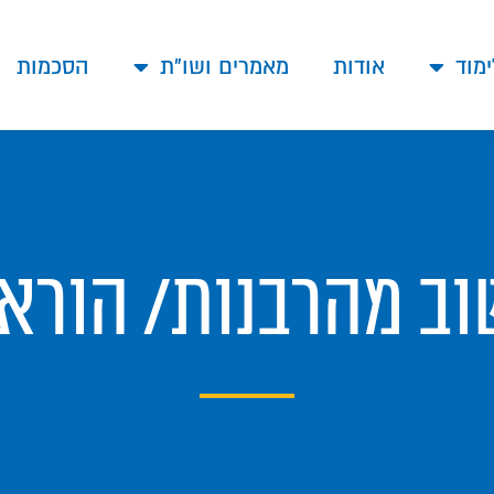
ימוד
אודות
מאמרים ושו"ת
הסכמות
וב מהרבנות/ הורא