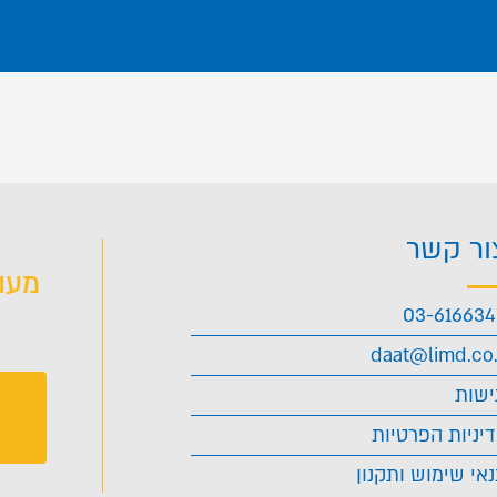
ור קשר
מעו
03-61663
daat@limd.co.
ישות
יניות הפרטיות
אי שימוש ותקנון