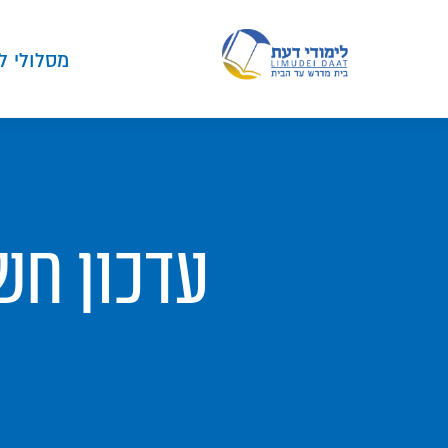
מסלולי ל
עדכון חש