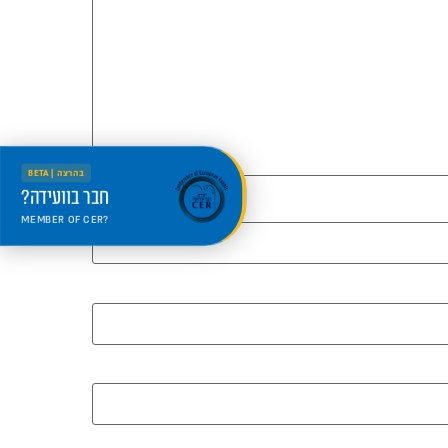
בהרצה | BETA
חבר בוועידה?
MEMBER OF CER?
היכנס למרחב החדש
Welcome to the new portal