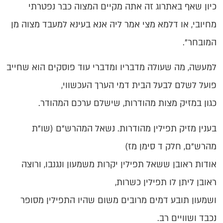
כיון שאף באתרוג זה אתה מקיים המצוה כבר נפטרתי
מחיובי, או דלמא מצי אמר ליה אנא בעינא למעבד מצוה מן
המובחר".
למעשה, מה שעולה מדבריו ומדברי עוד פוסקים הוא שחייב
פועל לשלם לבעל הבית דמי הערך העכשווי,
כגון במזיק מצות מהודרות, שישלם ערכם המהודר.
בענין מזיק תפילין מהודרות. נשאל המהרש"ם (שו"ת
מהרש"ם, חלק ד סימן מז)
אודות ראובן ששאל תפילין יקרות משמעון ונגנבו, ורוצה
ראובן ליתן לו תפילין כשרות,
ושמעון תובע דמים מרובים משום שהיו התפילין מסופר
נכבד ושוויים רב.