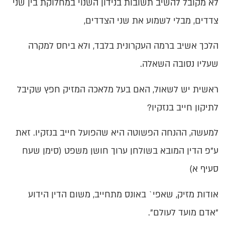
לא מקובל להשיב תשובות בנידון השנוי במחלוקת בין שני
צדדים, מבלי לשמוע את שני הצדדים,
הלכך אשיב ברמה העקרונית בלבד, ולא ביחס למקרה
שעליו נסובה השאלה.
ראשית יש לשאול, האם בעל מלאכה המזיק חפץ שקיבל
לתיקון חייב בנזקיו?
למעשה, ההנחה הפשוטה היא שהפועל חייב בנזקיו. זאת
ע"פ הדין המובא בשולחן ערוך חושן משפט (סימן שעח
סעיף א)
אודות מזיק, שאפי` באונס מתחייב, משום הדין הידוע
"אדם מועד לעולם".