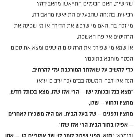
שלישית, האם הבעלים התייאשו מהאבידה?
רביעית, בהנחה שהבעלים התייאשו מהאבידה,
מי זכה בה, האם מי שרכש את הדירה או מי שפינה את
הרהיטים אל פח האשפה,
או שמא מי שפירק את הרהיטים הישנים ומצא את סכום
הכסף מוחבא בתוכם?
כדי להשיב על שאלתך המורכבת עלי להרחיב.
הנה אלו דברי המשנה בב"מ (כה ע"ב כו ע"א):
"
מצא בגל ובכותל ישן – הרי אלו שלו. מצא בכותל חדש,
מחציו ולחוץ – שלו,
מחציו ולפנים – של בעל הבית. אם היה משכירו לאחרים
– אפילו בתוך הבית הרי אלו שלו
".
ובגמרא: "
תנא, מפני שיכול לומר לו: של אמוריים הן. – אטו