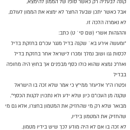
קונה לבעליה רק כאשר סופו של הממון להימצא,
אבל כאשר יתכן שבעל החצר לא ימצא את הממון לעולם,
לא נאמרה הלכה זו.
וההגהות אשרי (שם סי` ט) כתב:
"ומעשה אירע בא` שקנה בדיל מנגר עכו"ם בחזקת בדיל
לכסות גגו ושוב נמלך ומכרו לישראל אחר בחזקת בדיל
ואח"כ נמצא שהוא כולו כסף מבפנים אך בחוץ היה מחופה
בבדיל
ופטרו ה"ר אליעזר ממי"ץ כי אמר שלא זכה בו הישראל
שקנה מן העכו"ם כיון שלא ידע ולא נתכוין לקנות הכסף".
מבואר שלא רק מי שהחזיק את המטמון בחצרו, אלא גם מי
שהחזיק את המטמון בידיו,
לא זכה בו אם לא היה מודע לכך שיש בידיו מטמון.