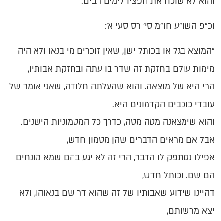
והוא לא שוכח את חפציו לימים רבים.
וכ"פ השו"ע חו"מ סי' רס סעי א':
"המוצא בגל או בכותל ישן, שאין זוכרים מי בנאו ולא היה
מימות עולם בחזקת זה שדר בו עתה ובחזקת אבותיו,
הרי היא של מוצאה. והוא שהעלתה חלודה, שאני אומר של
עובדי כוכבים הקדמונים היא.
והוא שימצאנה מטה מטה, כדרך כל המטמוניות הישנים.
אבל אם מראים הדברים שהן מטמון חדש,
אפילו נסתפק לו הדבר, הרי זה לא יגע בהם שמא מונחים
הם שם. וכותל חדש,
דהיינו שידוע שאבותיו של זה שהוא דר שם בנאוהו, ולא
יצא מרשותם,