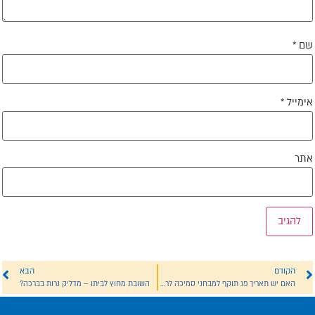
ם
*
ימייל
*
תר
הקודם
הבא
האם יש תאריך פג תוקף למבחני סמיכה לרבנות?
השובת מחוץ לביתו – מדליק נרות בברכה?