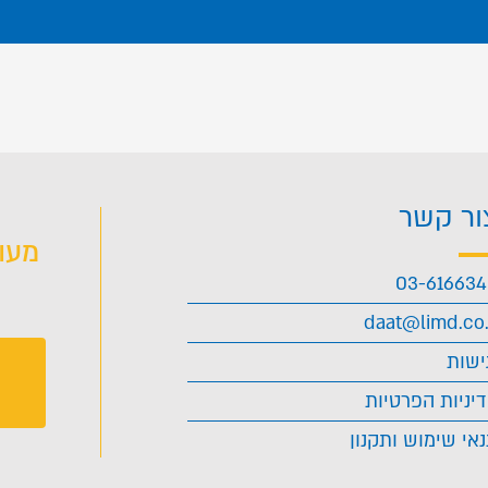
ור קשר
מעו
03-61663
daat@limd.co.
ישות
יניות הפרטיות
אי שימוש ותקנון