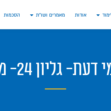
ימוד
אודות
מאמרים ושו"ת
הסכמות
גליון 24- מלאכת קוצר