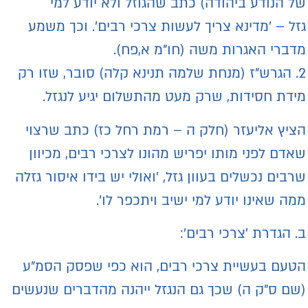
ל הנודע ביהודה) כתב שהגוזל ולא יודע למי
זל – 'מדינא צריך לעשות צרכי רבים'. וכך משמע
דברי האגרות משה (חו"מ א,פח).
2. הגרש"ז (מנחת שלמה תנינא קלה) סובר, שזו רק
ידת חסידות, שרק מעט מהתשלום יגיע לנגזל.
ציץ אליעזר (חלק ה – רמת רחל כז) כתב שרצוי
אדם לפני מותו יפריש מהונו לצרכי רבים, מכיוון
רבים נכשלים בעוון גזל, 'ואולי יש בידו איסור גזלה
מה שאינו יודע למי ישיב ויתכפר לו'.
. הגדרת 'צרכי רבים':
טעם בעשיית צרכי רבים, הוא כפי שפסק הסמ"ע
שם ס"ק ה) שכך גם הנגזל ייהנה מהדברים שנעשים