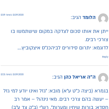
13.09.2020 בשעה 12:19
הלומד
הגיב:
יתן את אותו סכום לצדקה במקום שישתמשו בו
ורכי רבים.
דוגמא: יתרום סידורים לביהכנ"ס איצקוביץ….
Repl
13.09.2020 בשעה 12:21
ה"ה אריאל כהן
הגיב:
גמרא (ביצה כ"ט ע"א) מובא: "גזל ואינו יודע למי גזל
 יעשה בהם צרכי רבים. מאי נינהו? – אמר רב
סדא: בורות שיחין ומערות". רש"י (ב"ק צד ע"ב)