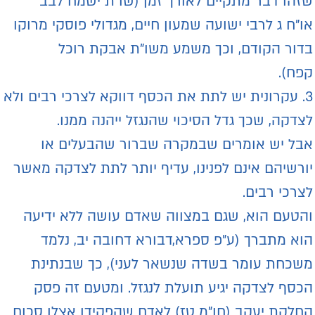
זהו דבר מתקיים לאורך זמן (שו"ת ישמח לבב
ו"ח ג לרבי ישועה שמעון חיים, מגדולי פוסקי מרוקו
דור הקודם, וכך משמע משו"ת אבקת רוכל
פח).
3. עקרונית יש לתת את הכסף דווקא לצרכי רבים ולא
צדקה, שכך גדל הסיכוי שהנגזל ייהנה ממנו.
בל יש אומרים שבמקרה שברור שהבעלים או
ורשיהם אינם לפנינו, עדיף יותר לתת לצדקה מאשר
צרכי רבים.
הטעם הוא, שגם במצווה שאדם עושה ללא ידיעה
וא מתברך (ע"פ ספרא,דבורא דחובה יב, נלמד
שכחת עומר בשדה שנשאר לעני), כך שבנתינת
כסף לצדקה יגיע תועלת לנגזל. ומטעם זה פסק
חלקת יעקב (חו"מ טז) לאדם שהפקידו אצלו סכום