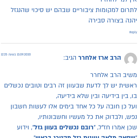
תרום למקומות ציבוריים שבהם יש סיכוי שהנגזל
הנה בצורה סבירה
Repl
13.09.2020 בשעה 12:25
הרב ארז אלחרר
הגיב:
שיב הרב אלחרר
אשית יש לך לדעת שבעוון זה רבים וטובים נכשלים
ו, בין בידיעה ובין שלא בידיעה,
על כן חובה על כל אחד בימים אלו לעשות חשבון
פש, ולבדוק את כל מעשיו וחשבונותיו,
כן אמרו חז"ל, "
רובם נכשלים בעוון גזל
", וידוע
שסאה מלאה עוונות גזל מקטרג בראש
",