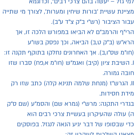
מי גזל – יעשה בהם צרכי רבים", וכדוגמא
ציינת עשיית 'בורות שיחין ומערות', לצורך מי שתייה
בור הציבור (רש"י ב"ק צ"ד ע"ב).
רי"ף והרמב"ם לא הביאו במפורש הלכה זו, אך
רא"ש (ב"ק ט,ב) הביאה, וכך נפסק בשו"ע
חו"מ שס"ו,ב). אך האחרונים נחלקו בתוקף תקנה זו:
I. השיבת ציון (קיב) ואגמ"ש (חו"מ א,פח) סברו שזו
ובה גמורה.
II. הגרש"ז (מנחת שלמה תנינא קלה) כתב שזו רק
ידת חסידות.
גדרי התקנה: מרש"י (גמרא שם) והסמ"ע (שם ס"ק
) עולה שהעיקרון בעשיית צרכי רבים הוא
די שבסופו של דבר יגיע הנאה לנגזל. בפוסקים
צאנו השלכות לעיקרון זה: