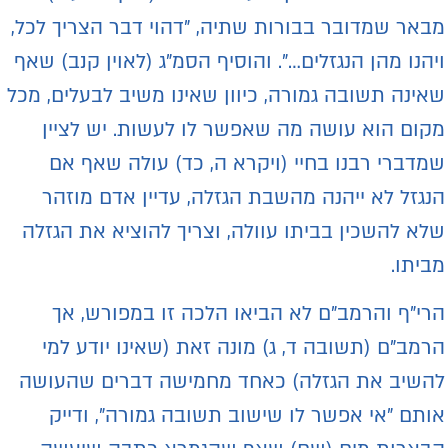
באר שמדובר בבורות שתיה, "דהוי דבר הצריך לכל,
יהנו מהן הנגזלים…". והוסיף הסמ"ג (לאוין קנב) שאף
אינה תשובה גמורה, כיוון שאינו משיב לבעלים, מכל
קום הוא עושה מה שאפשר לו לעשות. יש לציין
מדברי רבנו בחיי (ויקרא ה, כד) עולה שאף אם
נגזל לא ייהנה מהשבת הגזלה, עדיין אדם מוזהר
לא להשכין בביתו עוולה, וצריך להוציא את הגזלה
ביתו.
רי"ף והרמב"ם לא הביאו הלכה זו במפורש, אך
רמב"ם (תשובה ד, ג) מונה זאת (שאינו יודע למי
השיב את הגזלה) כאחד מחמישה דברים שהעושה
ותם "אי אפשר לו שישוב תשובה גמורה", ודייק