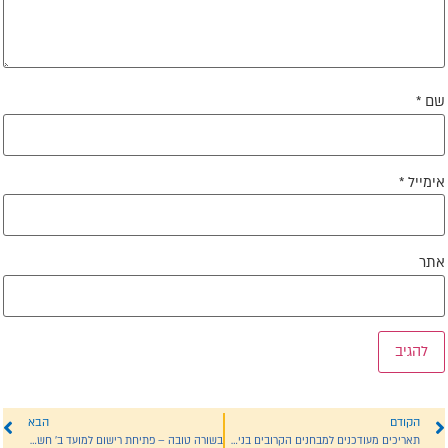
ם
*
ימייל
*
תר
הקודם
הבא
תאריכים מעודכנים למבחנים הקרובים בניסן תשפ"ב
בשורה טובה – פתיחת רישום למועד ב' חשוון תשפ"א