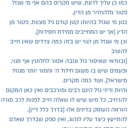
מו כן עליך לדעת, שיש מקרים בהם אף מי שגזל
טור מלהחזיר מן הדין,
גון מי שגזל בהיותו קטן קודם גיל מצוות, פטור מן
דין [אך יש המחייבים ממידת חסידות],
כן מי שגזל מן הגוי יש בזה כמה צדדים שאין חייב
השיב
ובוודאי שאיסור גזל וגנבה אסור לחלוטין אף מגוי,
פעמים שיש בו משום חילול ה’ וחמור יותר מגוזל
ישראל], ועוד כמה מקרים.
היות ודיני גזל הינם רבים ומורכבים ואין כאן המקום
הרחיב, כל מיש שיש לו שאלה חייב לפנות לרב מורה
וראה העוסק בדינים אלו [בדרך כלל דיין],
התייעץ כיצד עליו לנהוג, ואין ספק שבדרך שאדם