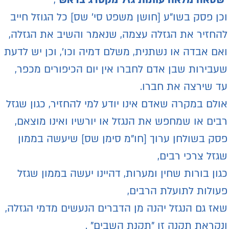
כן פסק בשו"ע [חושן משפט סי’ שס] כל הגוזל חייב
החזיר את הגזלה עצמה, שנאמר והשיב את הגזלה,
אם אבדה או נשתנית, משלם דמיה וכו’, וכן יש לדעת
עבירות שבן אדם לחברו אין יום הכיפורים מכפר,
ד שירצה את חברו.
ולם במקרה שאדם אינו יודע למי להחזיר, כגון שגזל
בים או שמחפש את הנגזל או יורשיו ואינו מוצאם,
סק בשולחן ערוך [חו"מ סימן שס] שיעשה בממון
גזל צרכי רבים,
גון בורות שחין ומערות, דהיינו יעשה בממון שגזל
עולות לתועלת הרבים,
אז גם הנגזל יהנה מן הדברים הנעשים מדמי הגזלה,
נקראת תקנה זו "תקנת השבים" .