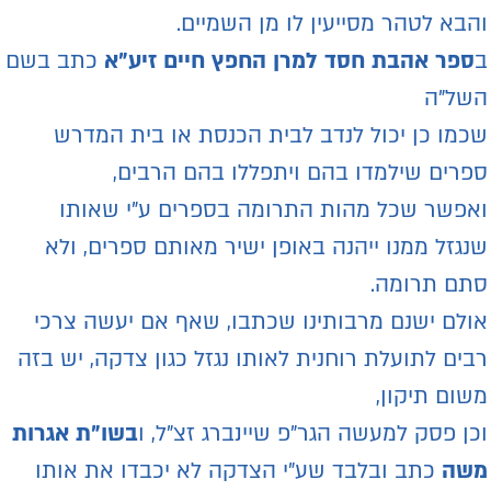
הבא לטהר מסייעין לו מן השמיים.
ספר אהבת חסד למרן החפץ חיים זיע"א
כתב בשם
של"ה
כמו כן יכול לנדב לבית הכנסת או בית המדרש
פרים שילמדו בהם ויתפללו בהם הרבים,
אפשר שכל מהות התרומה בספרים ע"י שאותו
נגזל ממנו ייהנה באופן ישיר מאותם ספרים, ולא
תם תרומה.
ולם ישנם מרבותינו שכתבו, שאף אם יעשה צרכי
בים לתועלת רוחנית לאותו נגזל כגון צדקה, יש בזה
שום תיקון,
כן פסק למעשה הגר"פ שיינברג זצ"ל, ו
בשו"ת אגרות
שה
כתב ובלבד שע"י הצדקה לא יכבדו את אותו