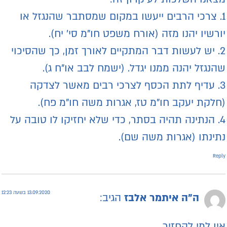
1. צרכי הרבים ייעשו במקום שמסתבר שהנגזל או
ורשיו יהנו מזה (אורח משפט חו"מ סי' יח).
2. יש לעשות דבר המתקיים לאורך זמן, כך שהסיכוי
הנגזל יהנה ממנו יגדל. (ישמח לבב או"ח ג).
3. עדיף לתת הכסף לצרכי רבים מאשר לצדקה
חלקת יעקב חו"מ טז, אגרות משה חו"מ פח).
4. הנתינה תהיה בסתר, כדי שלא יחזיקו לו טובה על
תינתו (אגרות משה שם).
Repl
13.09.2020 בשעה 12:23
ה"ה איתמר אלבז
הגיב:
ין למי להחזיר