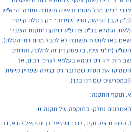
בארות מים (שם) שאף שהגמרא כתבה שיעשה
רכי רבים, מכל מקום זו אינה תשובה גמורה. הרא"ש
ב"ק ט,ב) הביאה, וסייג שמדובר רק בגזלה קיימת
לאור הגמרא בב"ק צה ע"א שתקנו "תקנת השבין"
אם באו לעשות תשובה לא לקבל מהם דמי הגזלה).
שו"ע (חו"מ שסו, ב) פסק דין זה להלכה, והרחיב
בורות זהו רק דוגמא בעלמא לצרכי רבים, אך
שמיטו את הסיוג שמדובר רק בגזלה שעדיין קיימת
ובמפרשים שם דנו בכך).
. תוקף התקנה:
אחרונים נחלקו בתוקפה של תקנה זו:
1. השיבת ציון (קיב, לרבי שמואל בן יחזקאל לנדא, בנו