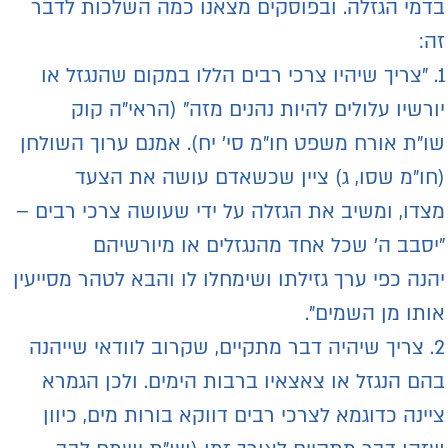
דמי הגזלה. ובפוסקים מצאנו כמה השלכות לדבר
ה:
1. "צריך שיהיו צרכי רבים הללו במקום שהנגזל או
ורשיו עלולים להיות נהנים מזה" (הראי"ה קוק
ו"ת אורח משפט חו"מ סי' יח). אמנם ערוך השולחן
חו"מ שסו, ג) ציין שכשאדם עושה את הצעד
צדו, ומשיב את הגזלה על ידי שעושה צרכי רבים –
יסבב ה' שכל אחד מהנגזלים או מיורשיהם
הנה כפי ערך גזילתו ושימחלו לו והבא לטהר מסייעין
ותו מן השמים".
2. צריך שיהיה דבר מתקיים, שקרוב לוודאי שייהנה
הם הנגזל או צאצאיו ברבות הימים. ולכן הגמרא
יינה כדוגמא לצרכי רבים דווקא בורות מים, כיוון