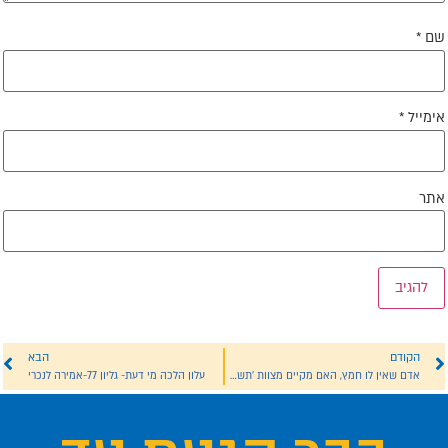
ם
*
ימייל
*
תר
הקודם
הבא
אדם שאין לו חמץ, האם מקיים מצוות 'תשביתו'?
עלון הלכה מי דעת- גליון 77-אמירה לנכרי