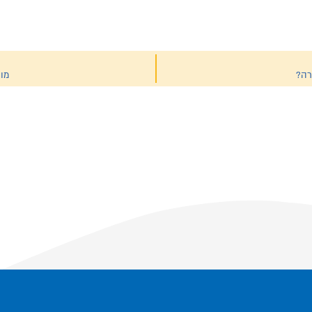
רה?
מור