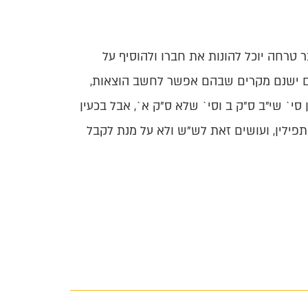
טרחה יוכל להונות את חברו ולהוסיף על
מנם ישנם מקרים שבהם אפשר לחשב הוצאות,
י` שי"ב ס"ק ב וסי` שלא ס"ק א`, אבל בכעין
פילין, ועושים זאת לש"ש ולא על מנת לקבל