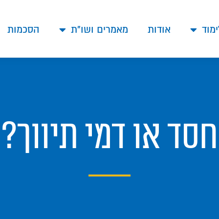
ימוד
אודות
מאמרים ושו"ת
הסכמות
חסד או דמי תיווך?