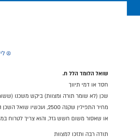
לי
שואל הלומד הלל ח.
חסד או דמי תיווך
שכן (לא שומר תורה ומצוות) ביקש משכנו (ששומר
מחיר התפילין שקנה 2500, ועכשיו שואל השכן האם מותר לו לומר סכום יותר גבוה (3000 בערך) תמורת שכר טירחה,
או שאסור משום חשש גזל, והוא צריך לטרוח במ
תודה רבה ותזכו למצוות