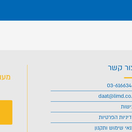
ור קשר
מעו
03-61663
daat@limd.co.
ישות
יניות הפרטיות
אי שימוש ותקנון