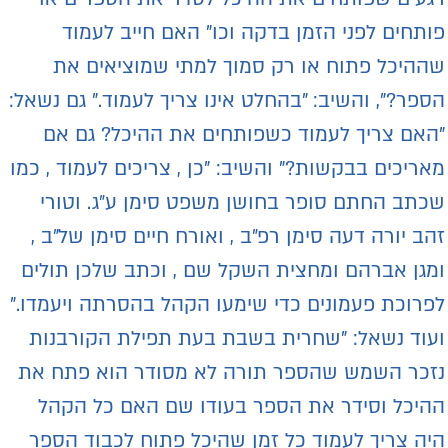
ותחים לפני הזמן בדקה וכו" האם חייב לעמוד
ההיכל פתוח או רק סמוך למתי שמוציאים את
ספר?", והשיב: "בהחלט אינו צריך לעמוד." גם נשאל:
האם צריך לעמוד כשפותחים את ההיכל? גם אם
אריכים בבקשות?" והשיב: "כן , צריכים לעמוד , כמו
כתב החתם סופר בחושן משפט סימן ע״ג. וטורי
הב יורה דעה סימן רפ״ב , ואורח חיים סימן של״ב ,
מגן אברהם ומחצית השקל שם , וכתב שלכן תולים
פרוכת פעמונים כדי שימעו הקהל בהסרתה ויעמדו."
עוד נשאל: "שחרית בשבת בעת תפילת הקורבנות
זכר השמש שהספר תורה לא מסודר הוא פתח את
היכל וסידר את הספר בעודו שם האם כל הקהל
יה צריך לעמוד כל זמן שהיכל פתוח לכבוד הספר