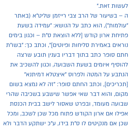
עשות זאת."
 – בשיעור של הרב צבי רייזמן שליט"א (באתר
עולמות"), הוא כתב על הנושא: "עמידה בשעת
תיחת ארון קודש [ללא הוצאת ס"ת – וכגון בימים
וראים באמירת סליחות ופיוטים]", וכתב כך: "בשו"ת
תם סופר כתב בתוך דבריו בענין תובע שרצה
הוסיף איומים בשעת השבועה, וכגון להשכיב את
נתבע על המטה ולפרוס "איצטלא דמיתנא"
תכריכים], וכתב החתם סופר: "זה לא נמצא בשום
קום, והוא דבר שאי אפשר שישבע בשכיבה שהרי
בועה מעומד, ובפרט שאסור לישב בבית הכנסת
פילו אם ארון הקודש פתוח מכל שכן לשכב, ומכל
כן אם מנקיטים לו ס"ת בידו, ע"כ ישתקע הדבר ולא