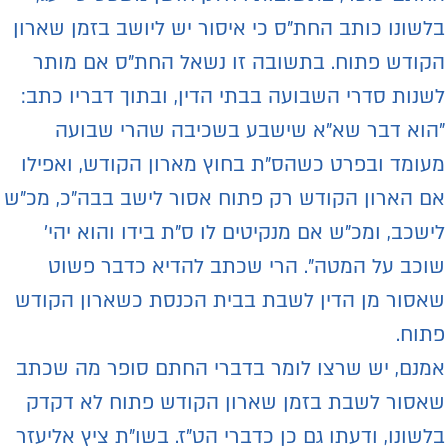
לשונו כותב החת"ס כי איסור יש ליושב בזמן שארון
קודש פתוח. בתשובה זו נשאל החת"ס אם מותר
שנות סדרי השבועה בבתי הדין, ובתוך דבריו כתב:
הוא דבר שא"א שישבע בשכיבה שהרי שבועה
עומד ובפרט כשהס"ת בחוץ מארון הקודש, ואפילו
ם הארון הקודש רק פתוח אסור לישב בבה"כ, מכ"ש
ישכב, ומכ"ש אם מנקיטים לו ס"ת בידו והוא יהי'
וכב על המטה". הרי שכתב להדיא כדבר פשוט
אסור מן הדין לשבת בבית הכנסת כשארון הקודש
תוח.
מנם, יש שרצו לומר בדברי החתם סופר מה שכתב
אסור לשבת בזמן שארון הקודש פתוח לא דקדק
לשונו, ודעתו גם כן כדברי הט"ז. בשו"ת ציץ אליעזר