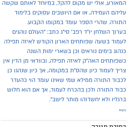
מאורע, אולי יש מקום להקל, במיוחד לאותם שקשה
ליהם העמידה, או אם היושבים עסוקים בלימוד
תורה. שהרי הספר עומד במקומו הקבוע.
ערוך השלחן יו"ד רפב' סי"ג כתב: "העולם נוהגים
עמוד בשעה שפותחים הארון הקודש לאיזה תפילה
נהוג בימים נוראים וכן בשארי ימות השנה
שפותחים האה"ק לאיזה תפילה, ובוודאי מן הדין אין
ריך לעמוד כיון שהס"ת במקומה, אך כיון שנהגו כן
כבוד התורה ממילא שמי שאינו עומד הוי כהעדר
בוד התורה ולכן בהכרח לעמוד, אך אם הוא חלוש
רגליו ולא יחשדוהו מותר לישב".
Repl