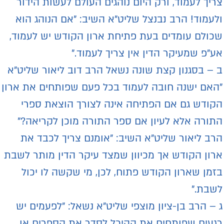
ריך לעמוד, ורק היום נוהגים העולם לעשות הידור
לעמוד! הרב נבנצל שליט"א השיב: "אם הנוהג הוא
כולם עומדים בעת פתיחת ארון הקודש יש לעמוד,
ע"פ שמעיקר הדין אין צריך לעמוד."
 – בסגנון קצת שונה נשאל הרב דוב ליאור שליט"א
האם ישנה חובה לעמוד בכל פעם שפותחים את ארון
קודש גם אם הפתיחה אינה לצורך הוצאת ספרי
תורה אלא לעיון אם ספר התורה מוכן לקריאה?"
רב ליאור שליט"א השיב: "אומנם צריך לכבד את
רון הקודש אך מכיוון שמצד עיקר הדין מותר לשבת
זמן שארון הקודש פתוח, לכן, מי שקשה לו יכול
שבת."
 – הרב בן-ציון מוצפי שליט"א נשאל: "לפעמים יש
געים שפותחים את ההיכל לסדר את הספרים או