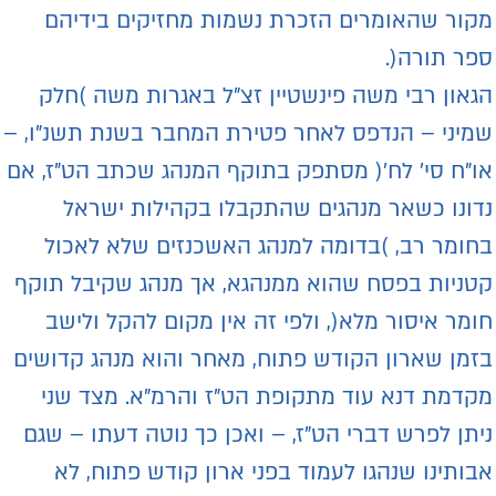
קור שהאומרים הזכרת נשמות מחזיקים בידיהם
פר תורה(.
גאון רבי משה פינשטיין זצ"ל באגרות משה )חלק
מיני – הנדפס לאחר פטירת המחבר בשנת תשנ"ו, –
ו"ח סי' לח'( מסתפק בתוקף המנהג שכתב הט"ז, אם
דונו כשאר מנהגים שהתקבלו בקהילות ישראל
חומר רב, )בדומה למנהג האשכנזים שלא לאכול
טניות בפסח שהוא ממנהגא, אך מנהג שקיבל תוקף
ומר איסור מלא(, ולפי זה אין מקום להקל ולישב
זמן שארון הקודש פתוח, מאחר והוא מנהג קדושים
קדמת דנא עוד מתקופת הט"ז והרמ"א. מצד שני
יתן לפרש דברי הט"ז, – ואכן כך נוטה דעתו – שגם
בותינו שנהגו לעמוד בפני ארון קודש פתוח, לא