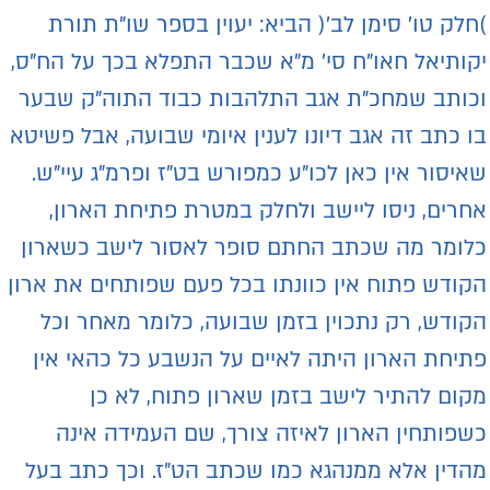
חלק טו' סימן לב'( הביא: יעוין בספר שו"ת תורת
קותיאל חאו"ח סי' מ"א שכבר התפלא בכך על הח"ס,
כותב שמחכ"ת אגב התלהבות כבוד התוה"ק שבער
ו כתב זה אגב דיונו לענין איומי שבועה, אבל פשיטא
איסור אין כאן לכו"ע כמפורש בט"ז ופרמ"ג עיי"ש.
חרים, ניסו ליישב ולחלק במטרת פתיחת הארון,
לומר מה שכתב החתם סופר לאסור לישב כשארון
קודש פתוח אין כוונתו בכל פעם שפותחים את ארון
קודש, רק נתכוין בזמן שבועה, כלומר מאחר וכל
תיחת הארון היתה לאיים על הנשבע כל כהאי אין
קום להתיר לישב בזמן שארון פתוח, לא כן
שפותחין הארון לאיזה צורך, שם העמידה אינה
הדין אלא ממנהגא כמו שכתב הט"ז. וכך כתב בעל