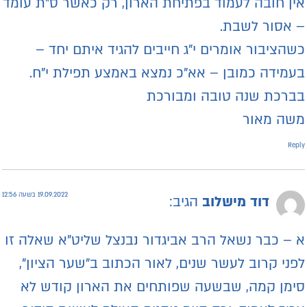
ין חובה לעמוד בפתיחת הארון, רק כאשר ס"ת עומד
 אסור לשבת.
שהציבור אומרים י"ג חייבים להגיד איתם יחד –
עמידה כמובן – אא"כ נמצא באמצע תפילת י"ח.
ברכת שנה טובה ומבורכת
שה מאור
Repl
19.09.2022 בשעה 12:56
דוד מישלוב
הגיב:
 – כבר נשאל הרב אביגדור נבנצל שליט"א שאלה זו
פני קרוב לעשר שנים, לאור הכתוב ב"שער הציון",
ימן קמה, שבשעה שפותחים את הארון קודש לא