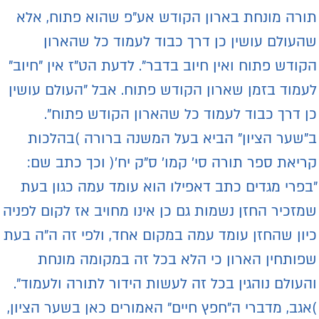
ורה מונחת בארון הקודש אע"פ שהוא פתוח, אלא
העולם עושין כן דרך כבוד לעמוד כל שהארון
קודש פתוח ואין חיוב בדבר". לדעת הט"ז אין "חיוב"
עמוד בזמן שארון הקודש פתוח. אבל "העולם עושין
ן דרך כבוד לעמוד כל שהארון הקודש פתוח".
"שער הציון" הביא בעל המשנה ברורה )בהלכות
ריאת ספר תורה סי' קמו' ס"ק יח'( וכך כתב שם:
בפרי מגדים כתב דאפילו הוא עומד עמה כגון בעת
מזכיר החזן נשמות גם כן אינו מחויב אז לקום לפניה
יון שהחזן עומד עמה במקום אחד, ולפי זה ה"ה בעת
פותחין הארון כי הלא בכל זה במקומה מונחת
העולם נוהגין בכל זה לעשות הידור לתורה ולעמוד".
אגב, מדברי ה"חפץ חיים" האמורים כאן בשער הציון,