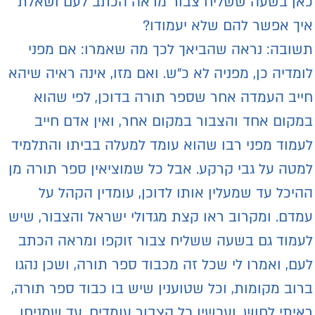
אן בשעה ששליח צבור מראה הכתב לעם ושאלת
יך אפשר להם שלא יעמודו?
שובה: נראה שהביאך לכך מה שאמרו: אם מפני
ומדיה כן, מפניה לא כ"ש. ואם מזו, אינה ראיה שיהא
ייב העמדה אחר שספר תורה בדוכן, לפי שהוא
מקום אחד והצבור במקום אחר, ואין אדם חייב
עמוד מפני רבו שהוא עומד למעלה בביתו והתלמיד
מטה על גבי קרקע. אבל כל שמוציאין ספר תורה מן
היכל עד שמעלין אותו לדוכן, עומדין הקהל על
מדם. ומקרוב ראו קצת מגדולי ישראל והצבור, שיש
עמוד גם בשעה ששליח צבור זוקפו ומראה הכתב
עם, ואמרו לי שכל זה מכבוד ספר תורה, ושכן נהגו
רוב מקומות, וכל שטוענין שיש בו כבוד ספר תורה,
איתי לחוש, ועכשיו כל הצבור עומדים, עד שמניחו