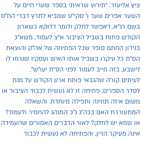
יץ אליעזר: "תירוץ שראיתי בספר שערי חיים על
שער אפרים שער ו' סקי"ט שמביא לתרץ דברי הח"ס
שם רג"א, דאפשר לחלק ולומר דדוקא כשארון
קודש פתוח בשביל הציבור א"צ לעמוד, משא"כ
נידון החתם סופר שכל הפתיחה של אה"ק והוצאת
ס"ת כל עיקרו בשביל אותו האיש ועסקיו שגרמו לו
ישבע, בזה חייב לעמוד לפני הס"ת יעו"ש".
עיתים קורה שהגבאי פותח ארון הקודש על מנת
סדר הספרים, פתיחה זו לא נעשית לכבוד הציבור או
שום איזה תחינה ותפילה מיוחדת. והשאלה
מתעוררת האם בכה"ג ג"כ המנהג להחמיר ולעמוד?
ו שמא יש לחלק? לאור הדברים האמורים שהעמידה
ינה מעיקר הדין, והפתיחה לא נעשית לכבוד