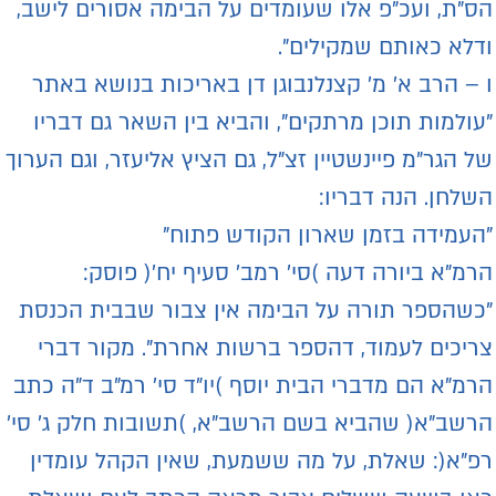
ס"ת, ועכ"פ אלו שעומדים על הבימה אסורים לישב,
דלא כאותם שמקילים".
 – הרב א' מ' קצנלנבוגן דן באריכות בנושא באתר
עולמות תוכן מרתקים", והביא בין השאר גם דבריו
ל הגר"מ פיינשטיין זצ"ל, גם הציץ אליעזר, וגם הערוך
שלחן. הנה דבריו:
העמידה בזמן שארון הקודש פתוח"
רמ"א ביורה דעה )סי' רמב' סעיף יח'( פוסק:
כשהספר תורה על הבימה אין צבור שבבית הכנסת
ריכים לעמוד, דהספר ברשות אחרת". מקור דברי
רמ"א הם מדברי הבית יוסף )יו"ד סי' רמ"ב ד"ה כתב
רשב"א( שהביא בשם הרשב"א, )תשובות חלק ג' סי'
פ"א(: שאלת, על מה ששמעת, שאין הקהל עומדין