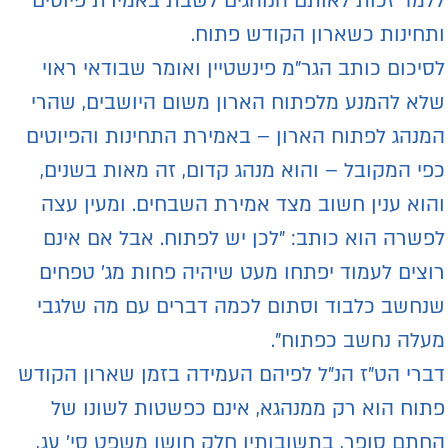
למד זכות לאותם הנוהגים לשבת באמירת פיוטים
תחינות כשארון הקודש פתוח.
סיכום כותב הגר"מ פינשטיין ואומר שבודאי ראוי
לא להמנע מלפתוח הארון משום היושבים, שהרי
מנהג לפתוח הארון – באמירת התחינות והפיוטים
פי המקובל – והוא מנהג קדום, זה מאות בשנים,
הוא ענין חשוב מצד אמירת השבחים. ומעין עצה
פשרה הוא כותב: "לכן יש לפתוח. אבל אם אינם
וצים לעמוד יפתחו מעט שיהיה פחות מג' טפחים
נחשב כלבוד וסתום לכמה דברים עם מה שלגבי
עלה נחשב כפתוח".
ברי הט"ז הנ"ל לפיהם העמידה בזמן שארון הקודש
תוח הוא רק ממנהגא, אינם כפשטות לשונו של
חתם סופר, בתשובותיו חלק חושן משפט סי' עג,