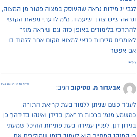
גבי יג מידות נראה שהעוסק במצוה פטור מן המצוה,
נראה שיש צורך שיעמוד, מ"מ לדעתי מפאת הקושי
התרכז בלימודים באופן כזה וגם שיראה מוזר
אומרים סליחות כדאי למצוא מקום אחר ללמוד בו
ם אפשר
Repl
18.09.2022 בשעה 9:42
אביגדור מ. נוסיקוב
הגיב:
ענ״ד כשם שניתן ללמוד בעת קריאת התורה,
משמע מגמ׳ ברכות ח׳ ״אמן בדידן ואינהו בדידהו״ֶ כן
נידון דנן. לעניין עמידה בעת פתיחת ההיכל שמעתי
י המנהג המחייב הוא לעמוד בזמן שמוליכים את