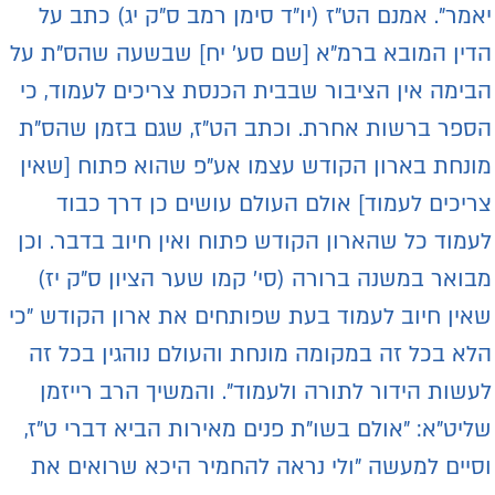
אמר". אמנם הט"ז (יו"ד סימן רמב ס"ק יג) כתב על
דין המובא ברמ"א [שם סע' יח] שבשעה שהס"ת על
בימה אין הציבור שבבית הכנסת צריכים לעמוד, כי
ספר ברשות אחרת. וכתב הט"ז, שגם בזמן שהס"ת
ונחת בארון הקודש עצמו אע"פ שהוא פתוח [שאין
ריכים לעמוד] אולם העולם עושים כן דרך כבוד
עמוד כל שהארון הקודש פתוח ואין חיוב בדבר. וכן
בואר במשנה ברורה (סי' קמו שער הציון ס"ק יז)
אין חיוב לעמוד בעת שפותחים את ארון הקודש "כי
לא בכל זה במקומה מונחת והעולם נוהגין בכל זה
עשות הידור לתורה ולעמוד". והמשיך הרב רייזמן
ליט"א: "אולם בשו"ת פנים מאירות הביא דברי ט"ז,
סיים למעשה "ולי נראה להחמיר היכא שרואים את