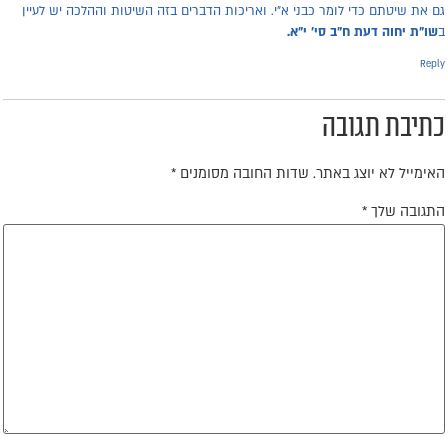
ם את שיטתם כדי לומר כבני א"י. ואריכות הדברים בזה השיטות וההלכה יש לעיין
שו"ת יחוה דעת ח"ב סי' י"א.
Repl
תיבת תגובה
אימייל לא יוצג באתר.
שדות החובה מסומנים
*
תגובה שלך
*