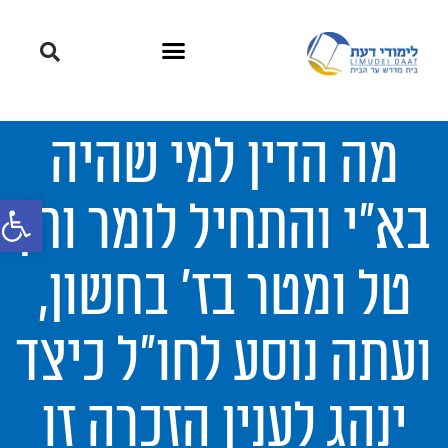
מה הדין למי שהיה
פתח סרגל
בא"י והתחיל לומר ותן
טל ומטר בז' בחשון,
ועתה נוסע לחו"ל כיצד
ינהג לענין הזכרה זו