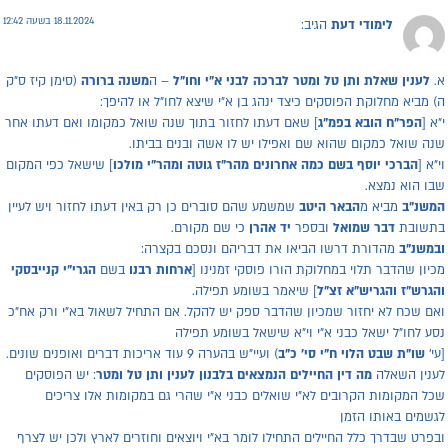
18.11.2024 בשעה 12:42
לימודי דעת
הגיב:
.
לענין שאלת ותן טל ומטר לברכה לבני א"י וחו"ל
– ה
משנה ברורה
(סימן קיז ס"ק
) מביא מחלוקת הפוסקים כיצד ינהג בן א"י שיצא לחו"ל או להיפך:
"א [
הפר"ח הובא בפמ"ג
] שאם דעתו לחזור בתוך שנה שואל כמקומו ואם דעתו אחר
נה שואל כמקום שהוא שם ואפילו יש לו אשה ובנים בביתו.
י"א [
הברכי יוסף בשם כמה אחרונים מהר"ז גוטה ומהר"י מולכו
] שישאל כפי המקום
בו הוא נמצא.
משנ"ב
מביא מ
הבאר היטב
שמשמע שהם סוברים כן רק באין דעתו לחזור ויש לעיין
תשובת
דבר שמואל
ובספר
יד אהרן
כי שם מקורם.
במשנ"ב
מהדורת דרשו הביאו את דבריהם ונסכם בקצרה:
כיון שהדבר תלוי במחלוקת הורו פוסקי זמנינו [
ארחות רבנו
בשם
הגרי"י קנייבסקי
הגרש"ז והגריש"א זצ"ל
] שיאמר בשומע תפילה.
אם שכח לא יחזור שמכיון שהדבר ספק יש להקל. אם התחיל לשאול בא"י ורק אח"כ
סע לחו"ל ישאל כבני א"י וי"א שישאל בשומע תפילה
עי'
שו"ת שבט הלוי ח"י סי' כ"ב
) ועיי"ש בהערה 9 עוד אריכות דברים ואופנים שונים.
ענין השאלה
מה דין החיילים הנמצאים בלבנון לענין ותן טל ומטר
: יש הפוסקים
כל המקומות הקרובים לא"י שואלים כבני א"י שהרי גם במקומות אלו צריכים
גשמים באותו הזמן
בפרט שבדרך כלל החיילים התחילו לומר בא"י ויוצאים וחוזרים לארץ ולכן יש לצרף