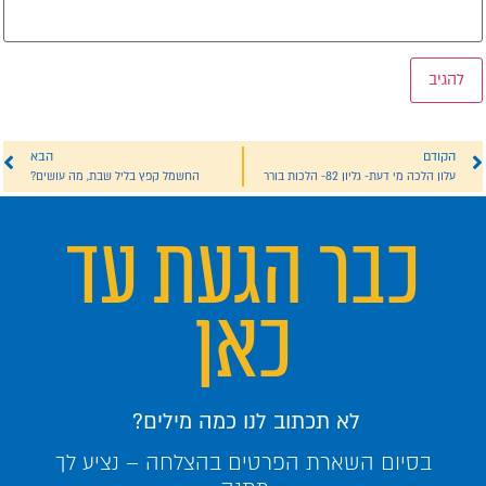
הקודם
הבא
עלון הלכה מי דעת- גליון 82- הלכות בורר
החשמל קפץ בליל שבת, מה עושים?
כבר הגעת עד
כאן
לא תכתוב לנו כמה מילים?
בסיום השארת הפרטים בהצלחה – נציע לך