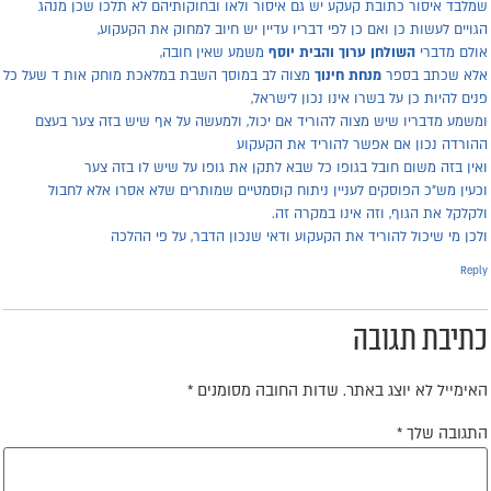
מלבד איסור כתובת קעקע יש גם איסור ולאו ובחוקותיהם לא תלכו שכן מנהג
גויים לעשות כן ואם כן לפי דבריו עדיין יש חיוב למחוק את הקעקוע,
ולם מדברי
השולחן ערוך והבית יוסף
משמע שאין חובה,
לא שכתב בספר
מנחת חינוך
מצוה לב במוסך השבת במלאכת מוחק אות ד שעל כל
נים להיות כן על בשרו אינו נכון לישראל,
משמע מדבריו שיש מצוה להוריד אם יכול, ולמעשה על אף שיש בזה צער בעצם
הורדה נכון אם אפשר להוריד את הקעקוע
אין בזה משום חובל בגופו כל שבא לתקן את גופו על שיש לו בזה צער
כעין מש"כ הפוסקים לעניין ניתוח קוסמטיים שמותרים שלא אסרו אלא לחבול
לקלקל את הגוף, וזה אינו במקרה זה.
לכן מי שיכול להוריד את הקעקוע ודאי שנכון הדבר, על פי ההלכה
Repl
תיבת תגובה
אימייל לא יוצג באתר.
שדות החובה מסומנים
*
תגובה שלך
*