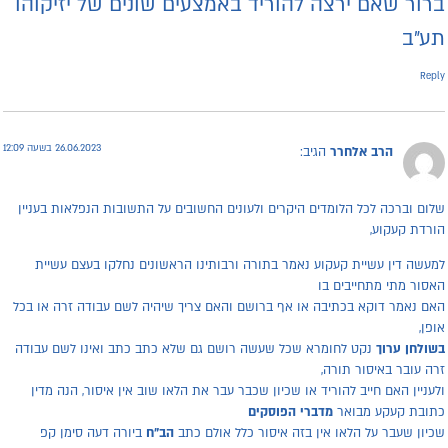
רור שאם ירצה להוריד באמצעים שונים של יזיקוהו
ע״ב
Repl
26.06.2023 בשעה 12:09
הרב אלחרר
הגיב:
לום וברכה לכל הלומדים היקרים ולעונים החשובים על התשובות הנפלאות בעניין
ורדת קעקוע,
מעשה דין עשיית קעקוע נאמר בתורה ורבותינו הראשונים נחלקו בעצם עשיית
אסור מתי מתחייבים בו
אם נאמר דוקא בכתיבה או אף ברושם והאם צריך שיהיה לשם עבודה זרה או בכל
ופן,
שולחן ערוך
נקט לחומרא שכל שעשה רושם גם שלא כתב כתב ואינו לשם עבודה
רה עובר באיסור תורה,
לעניין האם חייב להוריד או שכיון שכבר עבר את הלאו שוב אין איסור, הנה מדין
תובת קעקע מבואר
מדברי הפוסקים
כיון שעבר על הלאו אין בזה איסור כלל אולם כתב
הב"ח
ביורה דעה סימן קפ