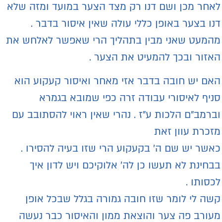
אחר מכן ושם דנו רק מצד הצער במועד ומזה שלא
נו בצער באופן כללי עולה שאין איסור בדבר .
המעט שאני מבין בתהליך הרי שאפשר לאלחש את
אזור ובכך להמעיט את הצער .
אם יש חובה בדבר אזי מאחר ואיסור קעקוע הוא
ניף לאיסורי עבודה זרה כפי שמובא בגמרא
ברמב"ם הלכות ע"ז . נהרי שאין ראוי להסתובב עם
זכרת עוון זאת
אשר יש שם ה' בקעקוע הרי שזו בעיה להסירו .
בחינת לא תעשו כן לה' אלוקיכם ויש לדון איך
כסותו .
שה לי לומר שזו חובה גמורה בגלל שבכל אופן
עורב פה צער והוצאת ממון והאיסור כבר נעשה