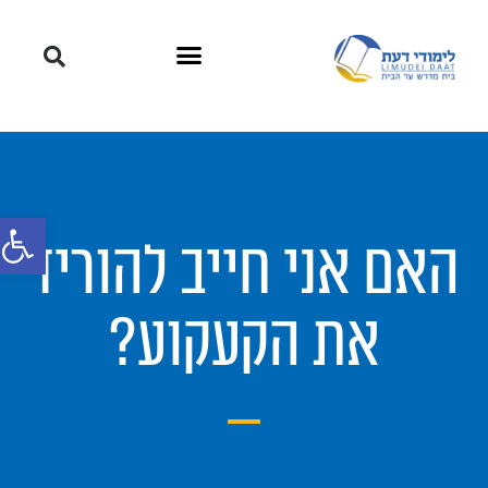
פתח סרגל
האם אני חייב להוריד
את הקעקוע?