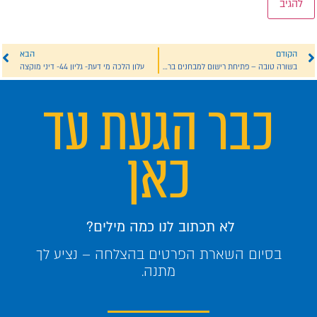
הקודם
הבא
בשורה טובה – פתיחת רישום למבחנים ברבנות מועד אב תשפ"ג
עלון הלכה מי דעת- גליון 44- דיני מוקצה
כבר הגעת עד
כאן
לא תכתוב לנו כמה מילים?
בסיום השארת הפרטים בהצלחה – נציע לך
מתנה.