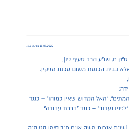
15.07.2020 בשעה 14:11
ס"ק ח, שו"ע הרב סעיף טו],
אלא בבית הכנסת משום סכנת מזיקין.
דה:
מתים", "האל הקדוש שאין כמוהו" – כנגד
ניו נעבוד" – כנגד "ברכת עבודה"
שו"ת אגרות משה או"ח ח"ד סימן סט ס"ק