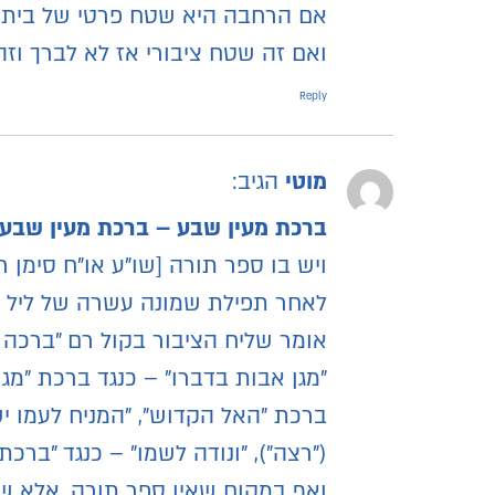
אם הרחבה היא שטח פרטי של בית 
ואם זה שטח ציבורי אז לא לברך וז
Reply
מוטי
הגיב:
ברכת מעין שבע – ברכת מעין שבע 
ויש בו ספר תורה [שו"ע או"ח סימן 
לאחר תפילת שמונה עשרה של ליל שבת
אומר שליח הציבור בקול רם "ברכה
"מגן אבות בדברו" – כנגד ברכת "מג
ברכת "האל הקדוש", "המניח לעמו יש
("רצה"), "ונודה לשמו" – כנגד "ברכת
ואף במקום שאין ספר תורה, אלא שז