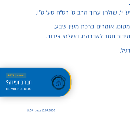
 י'. שולחן ערוך הרב ס' רס"ח סע' ט"ו.
 סידור חסד לאברהם, השלמי ציבור.
יל.
בהרצה | BETA
חבר בוועידה?
MEMBER OF CER?
היכנס למרחב החדש
Welcome to the new portal
15.07.2020 בשעה 14:09