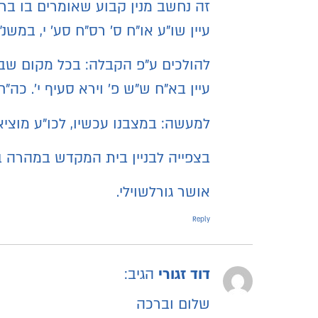
זה נחשב מנין קבוע שאומרים בו בר
עיין שו"ע או"ח ס' רס"ח סע' י, במשנ
להולכים ע"פ הקבלה: בכל מקום שבו התקבצו 10, בין לתפילה תדירה ובין שאינה תדירה במקו
עיין בא"ח ש"ש פ' וירא סעיף י'. כה
למעשה: במצבנו עכשיו, לכו"ע מוצי
בצפייה לבניין בית המקדש במהרה ב
אושר גורלשוילי.
Reply
דוד זגורי
הגיב:
שלום וברכה