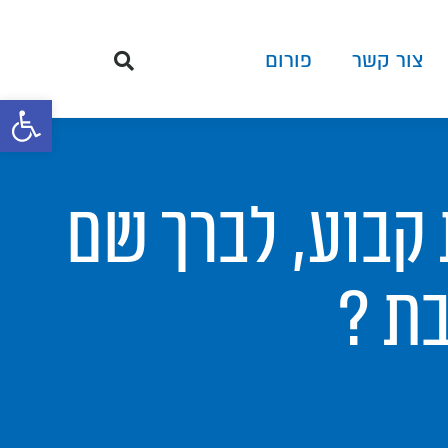
צור קשר
פורום
פתח סרגל 
קבוע, לברך שם
ת ?