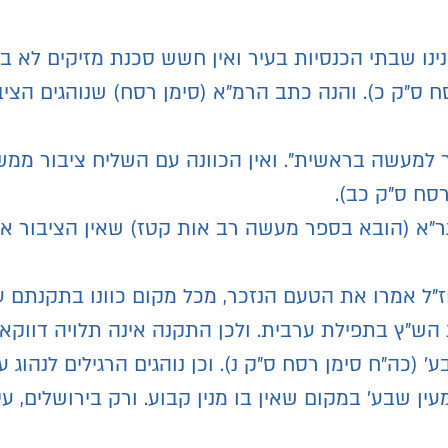
נינו שבתי הכנסיות בעיר ואין חשש סכנת מזיקים לא ב
סח ס"ק כ). והנה כתב הרמ"א (סימן רסח) שנוהגים הצי
כר למעשה בראשית". ואין הכוונה עם השליח ציבור ממ
רסח ס"ק כב).
ר"א (הובא בספר מעשה רב אות קטז) שאין הציבור או
"ל אמרו את הטעם הנזכר, מכל מקום כוונו בתקנתם ע
ש"ץ בתפילת ערבית. ולכן התקנה אינה תלויה דווקא
בע' (כה"ח סימן רסח ס"ק נ). וכן נוהגים הרגילים לנהו
ן שבע' במקום שאין בו מנין קבוע. ורק בירושלים, עי