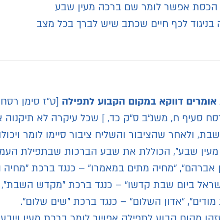
הכסת אפשר לומר שם ברכה מעין שבע
ה בניגוד לכף חיים שכתב שיש לברך בכל מצב
אומרים דווקא במקום הקבוע לתפילה
[ט"ז סימן רסח 
רסח סעיף ח, משנ”ב ס"ק כד, ] שכל עיקרה לא תיקנוה 
, ולאחר שהציבור והשליח ציבור סיימו לומר ויכולו,
 מעין שבע", הכוללת את שבע הברכות שבתפילת העמי
ן אברהם", "מחיה מתים במאמרו" – כנגד ברכת "מחיה ה
ראל ביום שבת קדשו" – כנגד ברכת "מקדש השבת", "לפ
 מודים", "אדון השלום" – כנגד ברכת "שים שלום".
הו מקום קבוע לתפילה אפשר לומר ברכת מעין שבע [