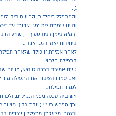
ג].
והמתפלל ביחידות, הרשות בידו לומ
והיינו שמתחילים "מגן אבות" עד "ז
[רמ"א סימן רסח סעיף ח, שו"ע הרב 
ביחידות יאמרו מגן אבות.
לאחר אמירת "ויכולו" שלאחר תפיל
בתפילת הלחש.
טעם אמירת ברכה זו היא, משום שבז
ואם יגמרו הציבור את התפילה מיד 
לגמור תפילתם,
ויש בזה סכנה מפני המזיקים. ולכן 
וכך מפרש רש"י (שבת כד:): משום סכ
ובגמרן מלאכתן מתפללין ערבית בבית