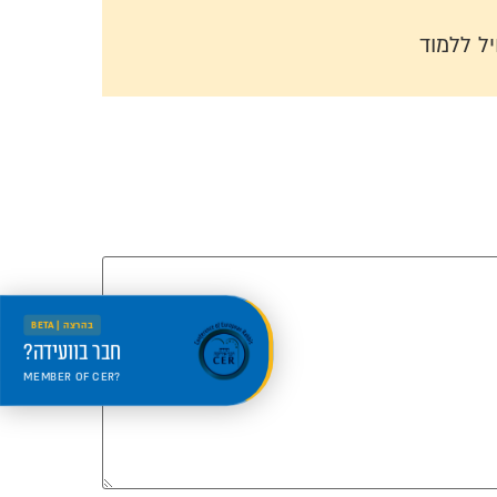
ל ללמוד
בהרצה | BETA
חבר בוועידה?
MEMBER OF CER?
היכנס למרחב החדש
Welcome to the new portal