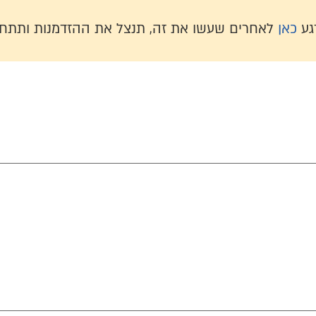
גע
כאן
לאחרים שעשו את זה, תנצל את ההזדמנות ותתחי