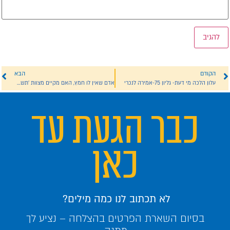
הקודם
הבא
עלון הלכה מי דעת- גליון 75-אמירה לנכרי
אדם שאין לו חמץ, האם מקיים מצוות 'תשביתו'?
כבר הגעת עד
כאן
לא תכתוב לנו כמה מילים?
בסיום השארת הפרטים בהצלחה – נציע לך