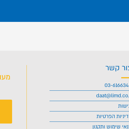
ור קשר
מעו
03-61663
daat@limd.co.
ישות
יניות הפרטיות
אי שימוש ותקנון