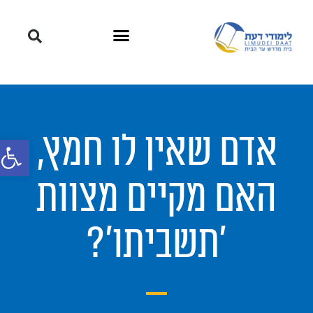
אדם שאין לו חמץ,
פתח סרגל
האם מקיים מצוות
'תשביתו'?