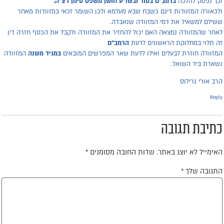
כך נפסק להלכה
ברמב"ם
בטור
ובשו"ע חושן משפט סימן רצ"ה.
לכאורה המזוודות דינם כשבח שבא מעלמא ולכן השומר זכאי במזוודות מאחר
שילם למשאיל את דמי המזוודה שנאבדה.
אחר שהמזוודה נמצאה האם יכול להחזיר את המזוודה ולקבל את הכסף חזרה דין
ה תלוי במחלוקת הראשונים לדעת
הרמב"ם
מזוודה חוזרת לבעלים ואילו לדעת שאר המפרשים המובאים
במגיד משנה
המזוודה
שארת ביד השואל.
רב אורי גרילוס
Repl
תיבת תגובה
אימייל לא יוצג באתר.
שדות החובה מסומנים
*
תגובה שלך
*