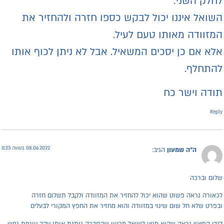
חלק השני:
שואל איננו יכול לבקש כספו חזרה ולהחזיר את
מזוודה מאותו טעם לעיל.
לא אם כן יסכים המשאיל. אבל לא ניתן לכוף אותו
התחלף.
ודה וישר כח
Repl
08.06.2022 בשעה 11:23
ה"ה שמעון
הגיב:
לום וברכה
כאורה נראה פשוט שהוא יכול להחזיר את המזוודה ולקבל תשלום חזרה
בפרט שלא חל שום שינוי במזוודה והוא מחזיר את החפץ המקורי לבעלים
גבי הפיצוי נראה שהוא מגיע לשואל מכיוון שהחברה נותנת אותו עקב עוגמת נפש