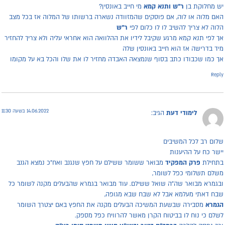
ש מחלוקת בן
ר"ש ותנא קמא
מי חייב באונסין?
אם מלוה או לוה, אם פוסקים שהמזוודה נשארה ברשותו של המלוה אז בכל מצב
לוה לא צריך להשיב לו לו כלום לפי
ר"ש
ך לפי תנא קמא מרגע שקיבל לידיו את ההלוואה הוא אחראי עליה ולא צריך להחזיר
יד בדרישה אז הוא חייב באונסין שלה
ך כמו שכבודו כתב בסוף שנמצאה האבדה מחזיר לו את שלו והכל בא על מקומו
Repl
14.06.2022 בשעה 11:30
לימודי דעת
הגיב:
לום רב לכל המשיבים
ישר כח על ההיענות
תחילת
פרק המפקיד
מבואר ששומר ששילם על חפץ שנגנב ואח"כ נמצא הגנב
שלם תשלומי כפל לשומר,
בגמרא מבואר שה"ה שואל ששילם. עוד מבואר בגמרא שהבעלים מקנה לשומר כל
בח דאתי מעלמא אבל לא שבח שבא מגופה,
גמרא
מסבירה שבשעת המשיכה הבעלים מקנה את החפץ באם יצטרך השומר
שלם כי נוח לו בביטוח הקרן מאשר להרוויח כפל מספק.