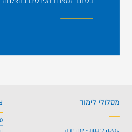
בסיום השארת הפרטים בהצלחה – 
מסלולי לימוד
צ
40
סמיכה לרבנות - יורה יורה
il