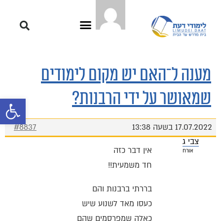
מענה ל־האם יש מקום לימודים
שמאושר על ידי הרבנות?
פתח סרגל 
17.07.2022 בשעה 13:38
#8837
צבי ג
אין דבר כזה
אורח
חד משמעית!!
בררתי ברבנות והם
כעסו מאד לשנוע שיש
כאלה שמפרסמים שהם