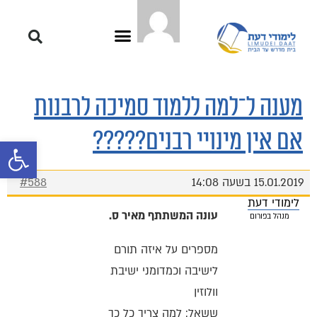
מענה ל־למה ללמוד סמיכה לרבנות
אם אין מינויי רבנים?????
פתח סרגל 
15.01.2019 בשעה 14:08
#588
לימודי דעת
עונה המשתתף מאיר ס.
מנהל בפורום
מספרים על איזה תורם
לישיבה וכמדומני ישיבת
וולוזין
ששאל: למה צריך כל כך