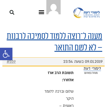
מענה ל־רוצה ללמוד לסמיכה לרבנות
– לא לשם התואר
פתח סרגל 
09.01.2019 בשעה 23:54
#559
לימודי דעת
תשובת הרב ארז
מנהל בפורום
אלחרר:
שלום וברכה ללומד
היקר
ראשית –