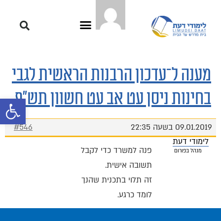
מענה ל־עדכון הרבנות הראשית לגבי
בחינות ניסן עט אב עט חשוון תש"פ
פתח סרגל 
09.01.2019 בשעה 22:35
#546
לימודי דעת
פנה למשרד כדי לקבל
מנהל בפורום
תשובה אישית.
זה תלוי בתכנית שהנך
לומד כרגע.