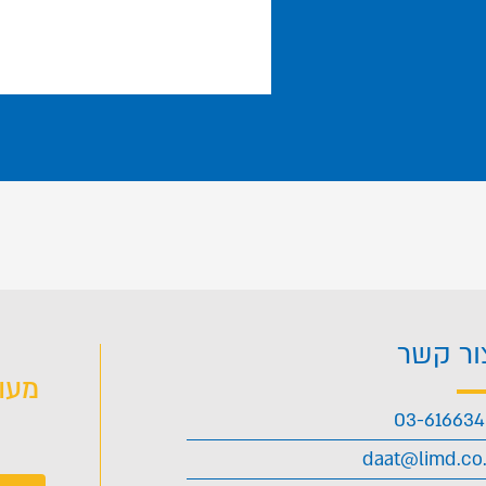
ור קשר
מעו
03-61663
daat@limd.co.