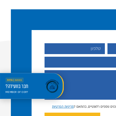
בהרצה | BETA
חבר בוועידה?
MEMBER OF CER?
היכנס למרחב החדש
Welcome to the new portal
נים נוספים רלוונטיים, בהתאם ל
מדיניות הפרטיות