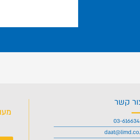
ור קשר
מעו
03-61663
daat@limd.co.