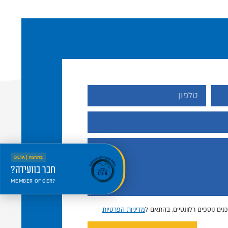
בהרצה | BETA
חבר בוועידה?
MEMBER OF CER?
היכנס למרחב החדש
Welcome to the new portal
נים נוספים רלוונטיים, בהתאם ל
מדיניות הפרטיות