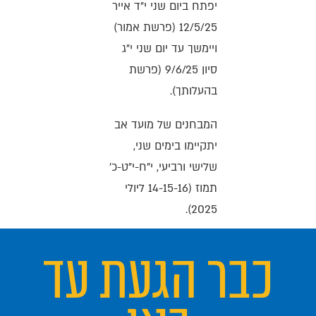
יפתח ביום שני י"ד אייר
12/5/25 (פרשת אמור)
ויימשך עד יום שני י"ג
סיון 9/6/25 (פרשת
בהעלותך).
המבחנים של מועד אב
יתקיימו בימים שני,
שלישי ורביעי, י"ח-י"ט-כ'
תמוז (14-15-16 ליולי
2025).
כבר הגעת עד