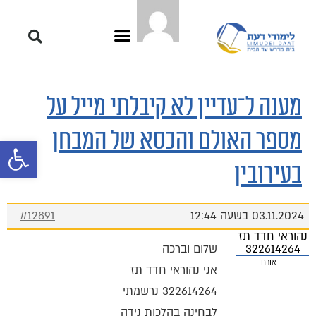
מענה ל־עדיין לא קיבלתי מייל על
מספר האולם והכסא של המבחן
פתח סרגל 
בעירובין
03.11.2024 בשעה 12:44
#12891
נהוראי חדד תז
322614264
שלום וברכה
אורח
אני נהוראי חדד תז
322614264 נרשמתי
לבחינה בהלכות נידה