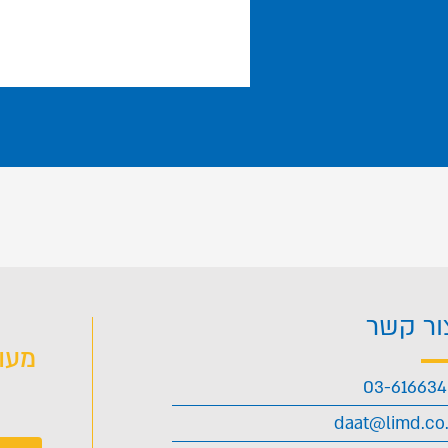
ור קשר
מעו
03-61663
daat@limd.co.