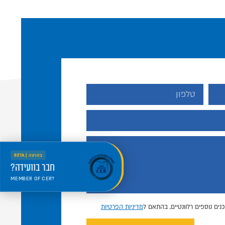
בהרצה | BETA
חבר בוועידה?
MEMBER OF CER?
היכנס למרחב החדש
Welcome to the new portal
נים נוספים רלוונטיים, בהתאם ל
מדיניות הפרטיות