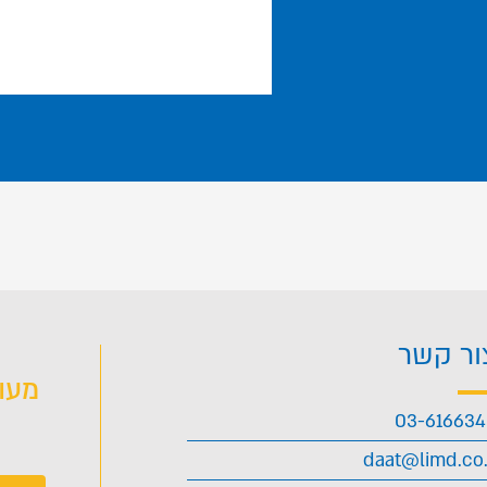
ור קשר
מעו
03-61663
daat@limd.co.