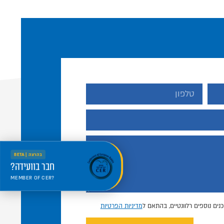
בהרצה | BETA
חבר בוועידה?
MEMBER OF CER?
היכנס למרחב החדש
Welcome to the new portal
נים נוספים רלוונטיים, בהתאם ל
מדיניות הפרטיות