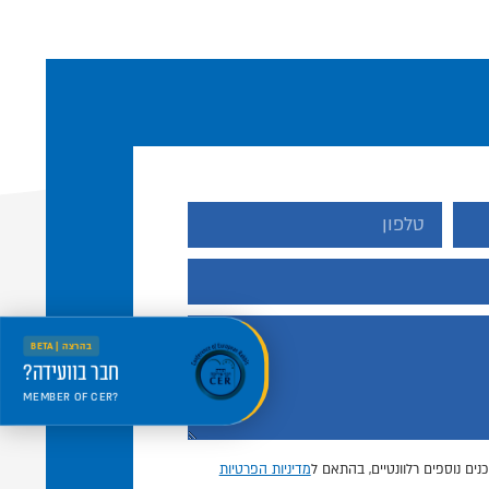
בהרצה | BETA
חבר בוועידה?
MEMBER OF CER?
היכנס למרחב החדש
Welcome to the new portal
נים נוספים רלוונטיים, בהתאם ל
מדיניות הפרטיות