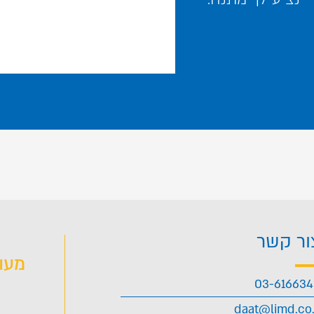
ור קשר
מעו
03-61663
daat@limd.co.