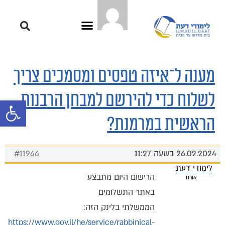
מענה ל־איזה טפסים ומסמכים צריך
לשלוח כדי להירשם למבחן הרבנות
פתח סרגל 
הראשית במרמנת?
26.02.2024 בשעה 11:27
#11966
לימודי דעת
הרישום היום מתבצע
אורח
באתר התשלומים
הממשלתי בלינק הזה:
https://www.gov.il/he/service/rabbinical-