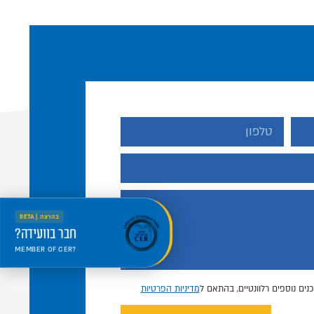
בהרצה | BETA
חבר בוועידה?
MEMBER OF CER?
היכנס למרחב החדש
Welcome to the new portal
נים נוספים רלוונטיים, בהתאם ל
מדיניות הפרטיות