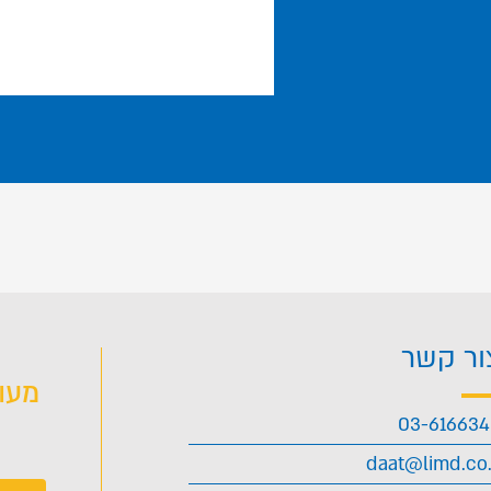
ור קשר
מעו
03-61663
daat@limd.co.