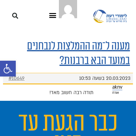
מענה ל־מה ההמלצות לנבחנים
במועד הבא ברבנות?
פתח סרגל 
20.03.2023 בשעה 10:53
#10649
aknv
תודה רבה חשוב מאד!
אורח
כבר הגעת עד