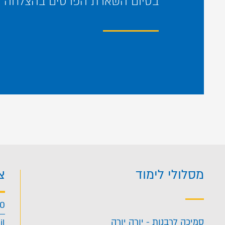
בסיום השארת הפרטים בהצלחה – 
מסלולי לימוד
צ
40
סמיכה לרבנות - יורה יורה
il