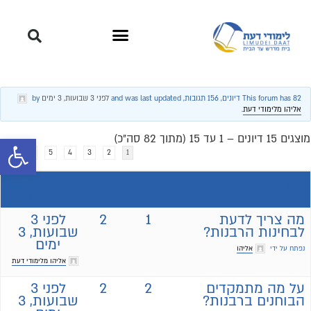
This forum has 82 דיונים, 156 תגובות, and was last updated
לפני 3 שבועות, 3 ימים
by
אליהו מלימודי דעת
.
מוצגים 15 דיונים – 1 עד 15 (מתוך 82 סה״כ)
פתח סרגל 
←
6
5
4
3
2
1
דיון
משתתפים
תגובות
הפוסט
האחרון
מה צריך לדעת
1
2
לפני 3
לבחינות הרבנות?
שבועות, 3
ימים
נפתח על ידי
אליהו
אליהו מלימודי דעת
על מה מתמקדים
2
2
לפני 3
הבוחנים ברבנות?
שבועות, 3